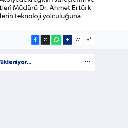
tleri Müdürü Dr. Ahmet Ertürk
lerin teknoloji yolculuğuna
-
+
A
A
ükleniyor...