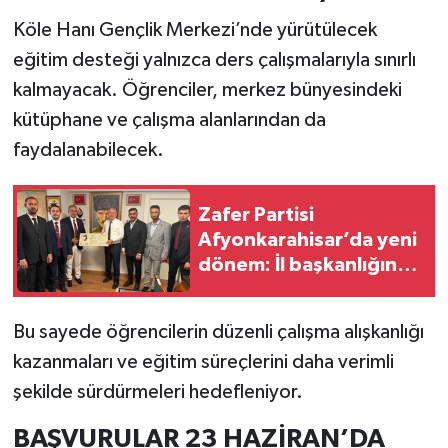
Köle Hanı Gençlik Merkezi’nde yürütülecek
eğitim desteği yalnızca ders çalışmalarıyla sınırlı
kalmayacak. Öğrenciler, merkez bünyesindeki
kütüphane ve çalışma alanlarından da
faydalanabilecek.
Zafer Partisi
Afyonkarahisar’da yeni
dönem: İl başkanlığına
Kemal Dere getirildi
Bu sayede öğrencilerin düzenli çalışma alışkanlığı
kazanmaları ve eğitim süreçlerini daha verimli
şekilde sürdürmeleri hedefleniyor.
BAŞVURULAR 23 HAZİRAN’DA