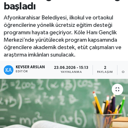
başladı
Kültür - Sanat
Afyonkarahisar Belediyesi, ilkokul ve ortaokul
öğrencilerine yönelik ücretsiz eğitim desteği
Yaşam
programını hayata geçiriyor. Köle Hanı Gençlik
Merkezi’nde yürütülecek program kapsamında
öğrencilere akademik destek, etüt çalışmaları ve
araştırma imkânları sunulacak.
KEVSER ARSLAN
23.06.2026 - 15:13
2
EDITÖR
YAYINLANMA
PAYLAŞIM
OK