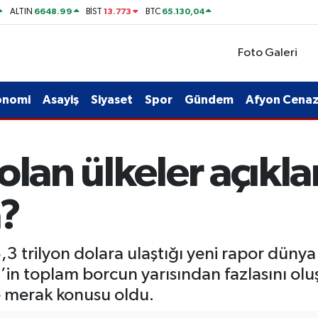
6648.99
13.773
65.130,04
ALTIN
BİST
BTC
Foto Galeri
onomi
Asayiş
Siyaset
Spor
Gündem
Afyon Cenaze
olan ülkeler açıkla
a?
 trilyon dolara ulaştığı yeni rapor dünya 
’in toplam borcun yarısından fazlasını olu
de merak konusu oldu.