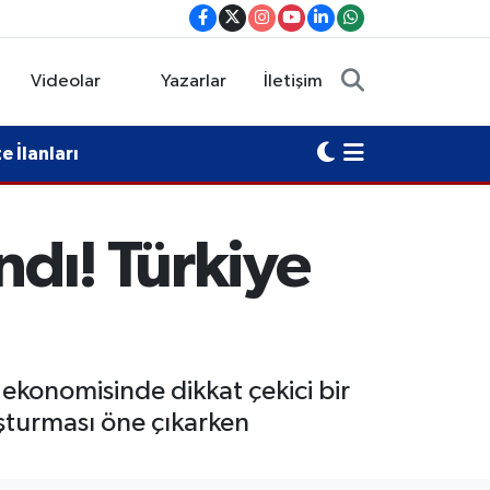
Videolar
Yazarlar
İletişim
 İlanları
ndı! Türkiye
ekonomisinde dikkat çekici bir
şturması öne çıkarken