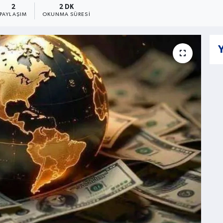
2
2 DK
PAYLAŞIM
OKUNMA SÜRESI
Y