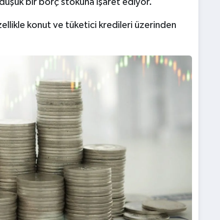
 düşük bir borç stokuna işaret ediyor.
zellikle konut ve tüketici kredileri üzerinden