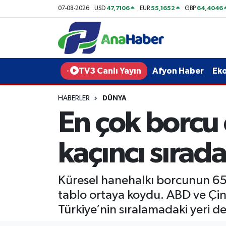
47,7106
55,1652
64,4046
07-08-2026
USD
EUR
GBP
Yurt Haber
Afyonkarahisar Nöbetçi Eczaneler
Afyon Haber
Afyonkarahisar Hava Durumu
TV3 Canlı Yayın
Afyon Haber
Ek
Ekonomi
Afyonkarahisar Namaz Vakitleri
HABERLER
DÜNYA
En çok borcu 
Siyaset
Afyonkarahisar Trafik Yoğunluk Haritası
Spor
Süper Lig Puan Durumu ve Fikstür
kaçıncı sırad
Eğitim
Tüm Manşetler
Küresel hanehalkı borcunun 65,3
Sağlık
Son Dakika Haberleri
tablo ortaya koydu. ABD ve Çin
Türkiye’nin sıralamadaki yeri 
Teknoloji
Haber Arşivi