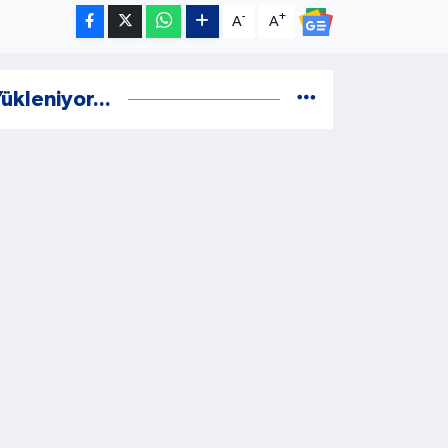
-
+
A
A
ükleniyor...