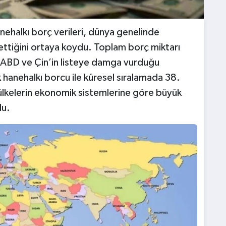
hanehalkı borç verileri, dünya genelinde
ttiğini ortaya koydu. Toplam borç miktarı
le ABD ve Çin’in listeye damga vurduğu
k hanehalkı borcu ile küresel sıralamada 38.
n ülkelerin ekonomik sistemlerine göre büyük
du.