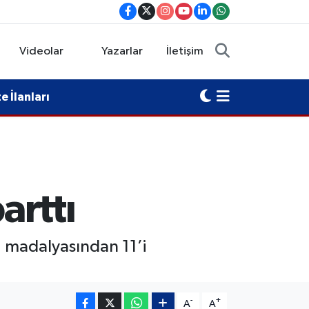
Videolar
Yazarlar
İletişim
 İlanları
arttı
3 madalyasından 11’i
-
+
A
A