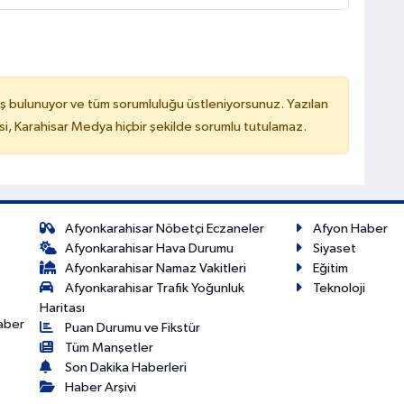
ş bulunuyor ve tüm sorumluluğu üstleniyorsunuz. Yazılan
, Karahisar Medya hiçbir şekilde sorumlu tutulamaz.
Afyonkarahisar Nöbetçi Eczaneler
Afyon Haber
Afyonkarahisar Hava Durumu
Siyaset
Afyonkarahisar Namaz Vakitleri
Eğitim
Afyonkarahisar Trafik Yoğunluk
Teknoloji
Haritası
haber
Puan Durumu ve Fikstür
Tüm Manşetler
Son Dakika Haberleri
Haber Arşivi