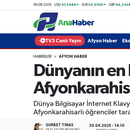
47,5986
55,0700
64,243
06-08-2026
USD
EUR
GBP
Yurt Haber
Afyonkarahisar Nöbetçi Eczaneler
Afyon Haber
Afyonkarahisar Hava Durumu
TV3 Canlı Yayın
Afyon Haber
Ek
Ekonomi
Afyonkarahisar Namaz Vakitleri
HABERLER
AFYON HABER
Dünyanın en h
Siyaset
Afyonkarahisar Trafik Yoğunluk Haritası
Spor
Süper Lig Puan Durumu ve Fikstür
Afyonkarahis
Eğitim
Tüm Manşetler
Dünya Bilgisayar İnternet Klav
Sağlık
Son Dakika Haberleri
Afyonkarahisarlı öğrenciler tar
Teknoloji
Haber Arşivi
GURBET TINAS
30.04.2025 - 14:10
YAZI İŞLERI MÜDÜRÜ