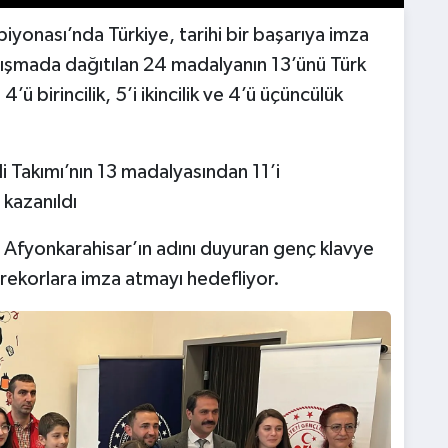
yonası’nda Türkiye, tarihi bir başarıya imza
rışmada dağıtılan 24 madalyanın 13’ünü Türk
ü birincilik, 5’i ikincilik ve 4’ü üçüncülük
li Takımı’nın 13 madalyasından 11’i
 kazanıldı
e Afyonkarahisar’ın adını duyuran genç klavye
 rekorlara imza atmayı hedefliyor.