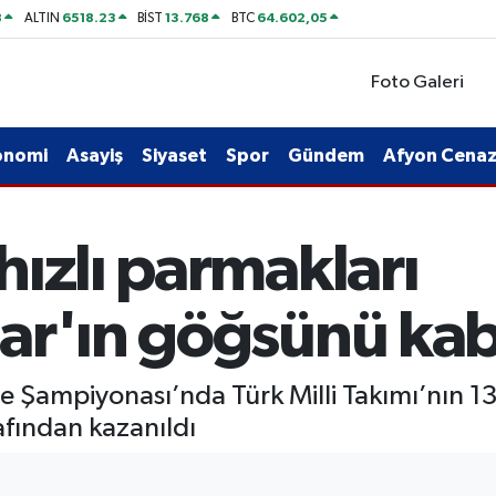
8
6518.23
13.768
64.602,05
ALTIN
BİST
BTC
Foto Galeri
onomi
Asayiş
Siyaset
Spor
Gündem
Afyon Cenaze
ızlı parmakları
ar'ın göğsünü kab
ye Şampiyonası’nda Türk Milli Takımı’nın 1
afından kazanıldı