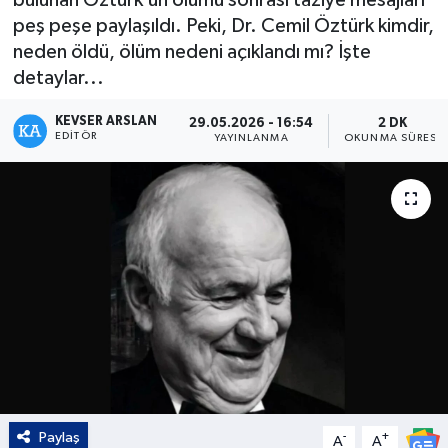
peş peşe paylaşıldı. Peki, Dr. Cemil Öztürk kimdir,
Kültür - Sanat
neden öldü, ölüm nedeni açıklandı mı? İşte
detaylar...
Yaşam
KEVSER ARSLAN
29.05.2026 - 16:54
2 DK
EDITÖR
YAYINLANMA
OKUNMA SÜRESI
Paylaş
-
+
A
A