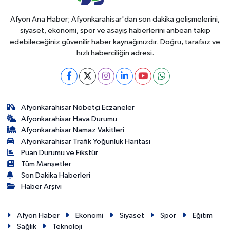
Afyon Ana Haber; Afyonkarahisar'dan son dakika gelişmelerini,
siyaset, ekonomi, spor ve asayiş haberlerini anbean takip
edebileceğiniz güvenilir haber kaynağınızdır. Doğru, tarafsız ve
hızlı haberciliğin adresi.
Afyonkarahisar Nöbetçi Eczaneler
Afyonkarahisar Hava Durumu
Afyonkarahisar Namaz Vakitleri
Afyonkarahisar Trafik Yoğunluk Haritası
Puan Durumu ve Fikstür
Tüm Manşetler
Son Dakika Haberleri
Haber Arşivi
Afyon Haber
Ekonomi
Siyaset
Spor
Eğitim
Sağlık
Teknoloji