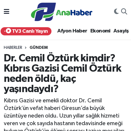
Yurt Haber
Afyonkarahisar Nöbetçi Eczaneler
Afyon Haber
Ekonomi
Asayiş
TV3 Canlı Yayın
Afyon Haber
Afyonkarahisar Hava Durumu
HABERLER
GÜNDEM
Ekonomi
Afyonkarahisar Namaz Vakitleri
Dr. Cemil Öztürk kimdir?
Kıbrıs Gazisi Cemil Öztürk
Siyaset
Afyonkarahisar Trafik Yoğunluk Haritası
neden öldü, kaç
Spor
Süper Lig Puan Durumu ve Fikstür
yaşındaydı?
Eğitim
Tüm Manşetler
Kıbrıs Gazisi ve emekli doktor Dr. Cemil
Öztürk’ün vefat haberi Giresun’da büyük
Sağlık
Son Dakika Haberleri
üzüntüye neden oldu. Uzun yıllar sağlık hizmeti
veren ve çok sayıda hastanın tedavisinde emeği
Teknoloji
Haber Arşivi
bulunan Öztürk’ün ölümü sonrası taziye mesajları