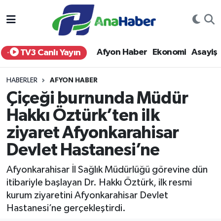
Yurt Haber
Afyonkarahisar Nöbetçi Eczaneler
Afyon Haber
Ekonomi
Asayiş
TV3 Canlı Yayın
Afyon Haber
Afyonkarahisar Hava Durumu
HABERLER
AFYON HABER
Ekonomi
Afyonkarahisar Namaz Vakitleri
Çiçeği burnunda Müdür
Hakkı Öztürk’ten ilk
Siyaset
Afyonkarahisar Trafik Yoğunluk Haritası
ziyaret Afyonkarahisar
Spor
Süper Lig Puan Durumu ve Fikstür
Devlet Hastanesi’ne
Eğitim
Tüm Manşetler
Afyonkarahisar İl Sağlık Müdürlüğü görevine dün
itibariyle başlayan Dr. Hakkı Öztürk, ilk resmi
Sağlık
Son Dakika Haberleri
kurum ziyaretini Afyonkarahisar Devlet
Hastanesi’ne gerçekleştirdi.
Teknoloji
Haber Arşivi