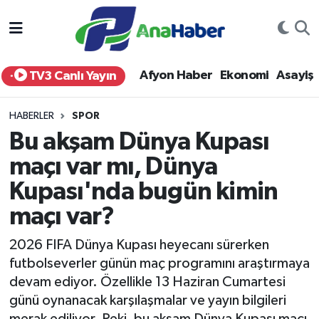
Yurt Haber
Afyonkarahisar Nöbetçi Eczaneler
Afyon Haber
Ekonomi
Asayiş
TV3 Canlı Yayın
Afyon Haber
Afyonkarahisar Hava Durumu
HABERLER
SPOR
Ekonomi
Afyonkarahisar Namaz Vakitleri
Bu akşam Dünya Kupası
maçı var mı, Dünya
Siyaset
Afyonkarahisar Trafik Yoğunluk Haritası
Kupası'nda bugün kimin
Spor
Süper Lig Puan Durumu ve Fikstür
maçı var?
Eğitim
Tüm Manşetler
2026 FIFA Dünya Kupası heyecanı sürerken
futbolseverler günün maç programını araştırmaya
Sağlık
Son Dakika Haberleri
devam ediyor. Özellikle 13 Haziran Cumartesi
günü oynanacak karşılaşmalar ve yayın bilgileri
Teknoloji
Haber Arşivi
merak ediliyor. Peki, bu akşam Dünya Kupası maçı