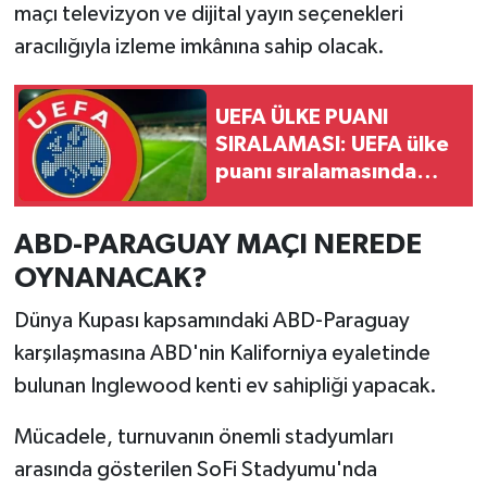
maçı televizyon ve dijital yayın seçenekleri
aracılığıyla izleme imkânına sahip olacak.
UEFA ÜLKE PUANI
SIRALAMASI: UEFA ülke
puanı sıralamasında
Türkiye kaçıncı sırada?
ABD-PARAGUAY MAÇI NEREDE
OYNANACAK?
Dünya Kupası kapsamındaki ABD-Paraguay
karşılaşmasına ABD'nin Kaliforniya eyaletinde
bulunan Inglewood kenti ev sahipliği yapacak.
Mücadele, turnuvanın önemli stadyumları
arasında gösterilen SoFi Stadyumu'nda