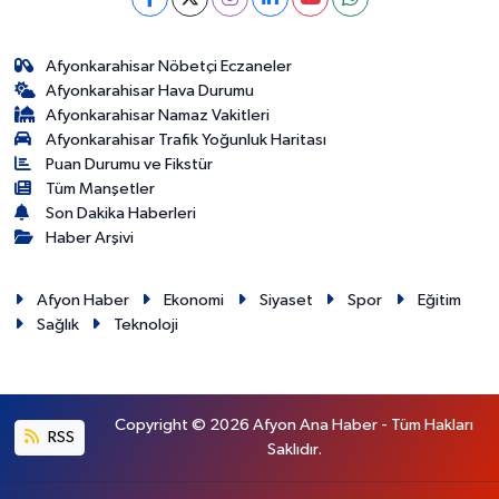
Afyonkarahisar Nöbetçi Eczaneler
Afyonkarahisar Hava Durumu
Afyonkarahisar Namaz Vakitleri
Afyonkarahisar Trafik Yoğunluk Haritası
Puan Durumu ve Fikstür
Tüm Manşetler
Son Dakika Haberleri
Haber Arşivi
Afyon Haber
Ekonomi
Siyaset
Spor
Eğitim
Sağlık
Teknoloji
Copyright © 2026 Afyon Ana Haber - Tüm Hakları
RSS
Saklıdır.