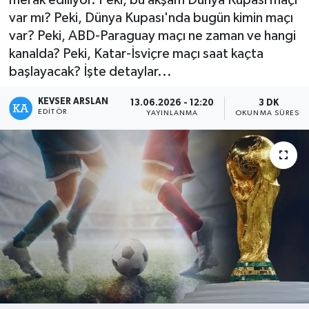
var mı? Peki, Dünya Kupası'nda bugün kimin maçı
Kültür - Sanat
var? Peki, ABD-Paraguay maçı ne zaman ve hangi
kanalda? Peki, Katar-İsviçre maçı saat kaçta
Yaşam
başlayacak? İşte detaylar...
KEVSER ARSLAN
13.06.2026 - 12:20
3 DK
EDITÖR
YAYINLANMA
OKUNMA SÜRESI