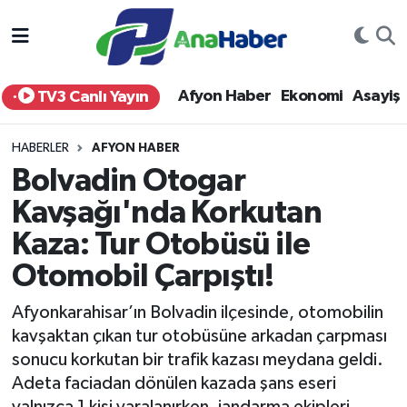
Yurt Haber
Afyonkarahisar Nöbetçi Eczaneler
Afyon Haber
Ekonomi
Asayiş
TV3 Canlı Yayın
Afyon Haber
Afyonkarahisar Hava Durumu
HABERLER
AFYON HABER
Ekonomi
Afyonkarahisar Namaz Vakitleri
Bolvadin Otogar
Kavşağı'nda Korkutan
Siyaset
Afyonkarahisar Trafik Yoğunluk Haritası
Kaza: Tur Otobüsü ile
Spor
Süper Lig Puan Durumu ve Fikstür
Otomobil Çarpıştı!
Eğitim
Tüm Manşetler
Afyonkarahisar’ın Bolvadin ilçesinde, otomobilin
kavşaktan çıkan tur otobüsüne arkadan çarpması
Sağlık
Son Dakika Haberleri
sonucu korkutan bir trafik kazası meydana geldi.
Adeta faciadan dönülen kazada şans eseri
Teknoloji
Haber Arşivi
yalnızca 1 kişi yaralanırken, jandarma ekipleri