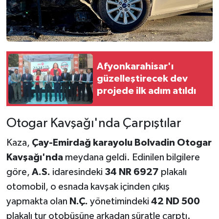
Afyonkarahisar'ı
güzelleştirecek dev
projede ilk adım atıldı
Otogar Kavşağı'nda Çarpıştılar
Kaza,
Çay-Emirdağ karayolu Bolvadin Otogar
Kavşağı'nda
meydana geldi. Edinilen bilgilere
göre,
A.S.
idaresindeki
34 NR 6927
plakalı
otomobil, o esnada kavşak içinden çıkış
yapmakta olan
N.Ç.
yönetimindeki
42 ND 500
plakalı tur otobüsüne arkadan süratle çarptı.