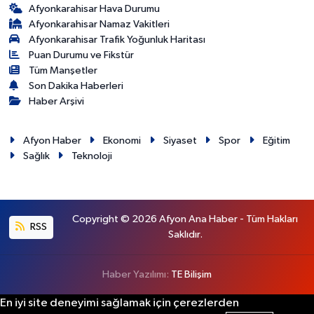
Afyonkarahisar Hava Durumu
Afyonkarahisar Namaz Vakitleri
Afyonkarahisar Trafik Yoğunluk Haritası
Puan Durumu ve Fikstür
Tüm Manşetler
Son Dakika Haberleri
Haber Arşivi
Afyon Haber
Ekonomi
Siyaset
Spor
Eğitim
Sağlık
Teknoloji
Copyright © 2026 Afyon Ana Haber - Tüm Hakları
RSS
Saklıdır.
Haber Yazılımı:
TE Bilişim
En iyi site deneyimi sağlamak için çerezlerden