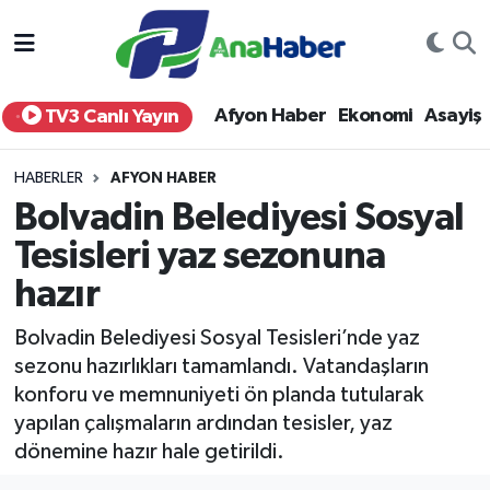
Yurt Haber
Afyonkarahisar Nöbetçi Eczaneler
Afyon Haber
Ekonomi
Asayiş
TV3 Canlı Yayın
Afyon Haber
Afyonkarahisar Hava Durumu
HABERLER
AFYON HABER
Ekonomi
Afyonkarahisar Namaz Vakitleri
Bolvadin Belediyesi Sosyal
Tesisleri yaz sezonuna
Siyaset
Afyonkarahisar Trafik Yoğunluk Haritası
hazır
Spor
Süper Lig Puan Durumu ve Fikstür
Bolvadin Belediyesi Sosyal Tesisleri’nde yaz
Eğitim
Tüm Manşetler
sezonu hazırlıkları tamamlandı. Vatandaşların
konforu ve memnuniyeti ön planda tutularak
Sağlık
Son Dakika Haberleri
yapılan çalışmaların ardından tesisler, yaz
dönemine hazır hale getirildi.
Teknoloji
Haber Arşivi