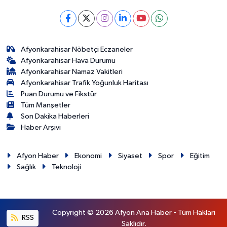
Afyonkarahisar Nöbetçi Eczaneler
Afyonkarahisar Hava Durumu
Afyonkarahisar Namaz Vakitleri
Afyonkarahisar Trafik Yoğunluk Haritası
Puan Durumu ve Fikstür
Tüm Manşetler
Son Dakika Haberleri
Haber Arşivi
Afyon Haber
Ekonomi
Siyaset
Spor
Eğitim
Sağlık
Teknoloji
Copyright © 2026 Afyon Ana Haber - Tüm Hakları
RSS
Saklıdır.