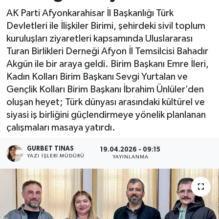
AK Parti Afyonkarahisar İl Başkanlığı Türk
Kültür - Sanat
Devletleri ile İlişkiler Birimi, şehirdeki sivil toplum
kuruluşları ziyaretleri kapsamında Uluslararası
Yaşam
Turan Birlikleri Derneği Afyon İl Temsilcisi Bahadır
Akgün ile bir araya geldi. Birim Başkanı Emre İleri,
Kadın Kolları Birim Başkanı Sevgi Yurtalan ve
Gençlik Kolları Birim Başkanı İbrahim Ünlüler’den
oluşan heyet; Türk dünyası arasındaki kültürel ve
siyasi iş birliğini güçlendirmeye yönelik planlanan
çalışmaları masaya yatırdı.
GURBET TINAS
19.04.2026 - 09:15
YAZI İŞLERI MÜDÜRÜ
YAYINLANMA