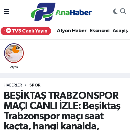
Yurt Haber
Afyonkarahisar Nöbetçi Eczaneler
Afyon Haber
Ekonomi
Asayiş
TV3 Canlı Yayın
Afyon Haber
Afyonkarahisar Hava Durumu
Ekonomi
Afyonkarahisar Namaz Vakitleri
Siyaset
Afyonkarahisar Trafik Yoğunluk Haritası
Afyon
Spor
Süper Lig Puan Durumu ve Fikstür
HABERLER
SPOR
BEŞİKTAŞ TRABZONSPOR
Eğitim
Tüm Manşetler
MAÇI CANLI İZLE: Beşiktaş
Sağlık
Son Dakika Haberleri
Trabzonspor maçı saat
kaçta, hangi kanalda,
Teknoloji
Haber Arşivi