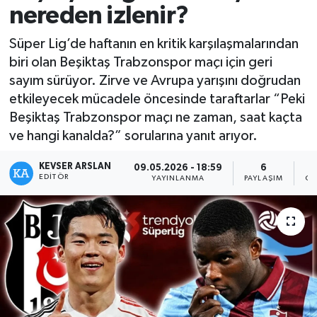
nereden izlenir?
Kültür - Sanat
Süper Lig’de haftanın en kritik karşılaşmalarından
biri olan Beşiktaş Trabzonspor maçı için geri
Yaşam
sayım sürüyor. Zirve ve Avrupa yarışını doğrudan
etkileyecek mücadele öncesinde taraftarlar “Peki
Beşiktaş Trabzonspor maçı ne zaman, saat kaçta
ve hangi kanalda?” sorularına yanıt arıyor.
KEVSER ARSLAN
09.05.2026 - 18:59
6
EDITÖR
YAYINLANMA
PAYLAŞIM
OK