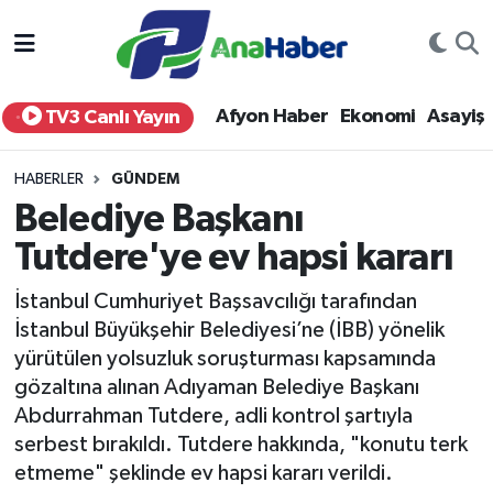
Yurt Haber
Afyonkarahisar Nöbetçi Eczaneler
Afyon Haber
Ekonomi
Asayiş
TV3 Canlı Yayın
Afyon Haber
Afyonkarahisar Hava Durumu
HABERLER
GÜNDEM
Ekonomi
Afyonkarahisar Namaz Vakitleri
Belediye Başkanı
Tutdere'ye ev hapsi kararı
Siyaset
Afyonkarahisar Trafik Yoğunluk Haritası
İstanbul Cumhuriyet Başsavcılığı tarafından
Spor
Süper Lig Puan Durumu ve Fikstür
İstanbul Büyükşehir Belediyesi’ne (İBB) yönelik
yürütülen yolsuzluk soruşturması kapsamında
Eğitim
Tüm Manşetler
gözaltına alınan Adıyaman Belediye Başkanı
Abdurrahman Tutdere, adli kontrol şartıyla
Sağlık
Son Dakika Haberleri
serbest bırakıldı. Tutdere hakkında, "konutu terk
etmeme" şeklinde ev hapsi kararı verildi.
Teknoloji
Haber Arşivi