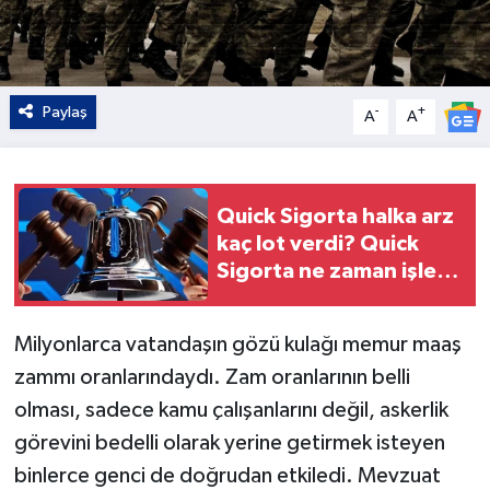
Paylaş
-
+
A
A
Quick Sigorta halka arz
kaç lot verdi? Quick
Sigorta ne zaman işlem
görecek?
Milyonlarca vatandaşın gözü kulağı memur maaş
zammı oranlarındaydı. Zam oranlarının belli
olması, sadece kamu çalışanlarını değil, askerlik
görevini bedelli olarak yerine getirmek isteyen
binlerce genci de doğrudan etkiledi. Mevzuat