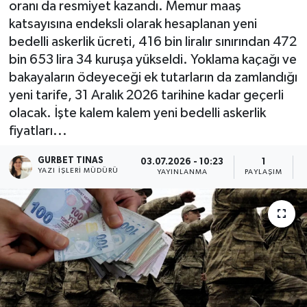
oranı da resmiyet kazandı. Memur maaş
katsayısına endeksli olarak hesaplanan yeni
Kültür - Sanat
bedelli askerlik ücreti, 416 bin liralır sınırından 472
bin 653 lira 34 kuruşa yükseldi. Yoklama kaçağı ve
Yaşam
bakayaların ödeyeceği ek tutarların da zamlandığı
yeni tarife, 31 Aralık 2026 tarihine kadar geçerli
olacak. İşte kalem kalem yeni bedelli askerlik
fiyatları...
GURBET TINAS
03.07.2026 - 10:23
1
YAZI İŞLERI MÜDÜRÜ
YAYINLANMA
PAYLAŞIM