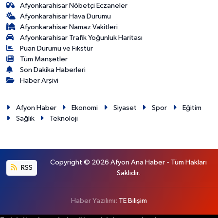
Afyonkarahisar Nöbetçi Eczaneler
Afyonkarahisar Hava Durumu
Afyonkarahisar Namaz Vakitleri
Afyonkarahisar Trafik Yoğunluk Haritası
Puan Durumu ve Fikstür
Tüm Manşetler
Son Dakika Haberleri
Haber Arşivi
Afyon Haber
Ekonomi
Siyaset
Spor
Eğitim
Sağlık
Teknoloji
Copyright © 2026 Afyon Ana Haber - Tüm Hakları
RSS
Saklıdır.
Haber Yazılımı:
TE Bilişim