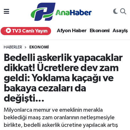
Yurt Haber
Afyonkarahisar Nöbetçi Eczaneler
Afyon Haber
Ekonomi
Asayiş
TV3 Canlı Yayın
Afyon Haber
Afyonkarahisar Hava Durumu
HABERLER
EKONOMI
Ekonomi
Afyonkarahisar Namaz Vakitleri
Bedelli askerlik yapacaklar
dikkat! Ücretlere dev zam
Siyaset
Afyonkarahisar Trafik Yoğunluk Haritası
geldi: Yoklama kaçağı ve
Spor
Süper Lig Puan Durumu ve Fikstür
bakaya cezaları da
Eğitim
Tüm Manşetler
değişti...
Milyonlarca memur ve emeklinin merakla
Sağlık
Son Dakika Haberleri
beklediği maaş zam oranlarının netleşmesiyle
birlikte, bedelli askerlik ücretine yapılacak artış
Teknoloji
Haber Arşivi