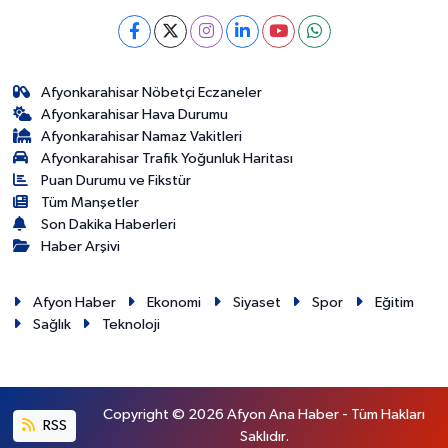
Afyonkarahisar Nöbetçi Eczaneler
Afyonkarahisar Hava Durumu
Afyonkarahisar Namaz Vakitleri
Afyonkarahisar Trafik Yoğunluk Haritası
Puan Durumu ve Fikstür
Tüm Manşetler
Son Dakika Haberleri
Haber Arşivi
Afyon Haber
Ekonomi
Siyaset
Spor
Eğitim
Sağlık
Teknoloji
Copyright © 2026 Afyon Ana Haber - Tüm Hakları
RSS
Saklıdır.