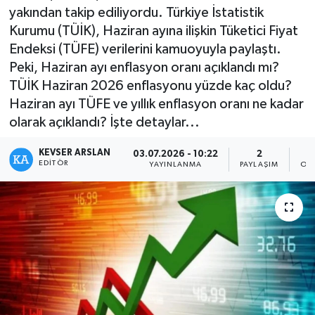
yakından takip ediliyordu. Türkiye İstatistik
Kültür - Sanat
Kurumu (TÜİK), Haziran ayına ilişkin Tüketici Fiyat
Endeksi (TÜFE) verilerini kamuoyuyla paylaştı.
Yaşam
Peki, Haziran ayı enflasyon oranı açıklandı mı?
TÜİK Haziran 2026 enflasyonu yüzde kaç oldu?
Haziran ayı TÜFE ve yıllık enflasyon oranı ne kadar
olarak açıklandı? İşte detaylar...
KEVSER ARSLAN
03.07.2026 - 10:22
2
EDITÖR
YAYINLANMA
PAYLAŞIM
OK