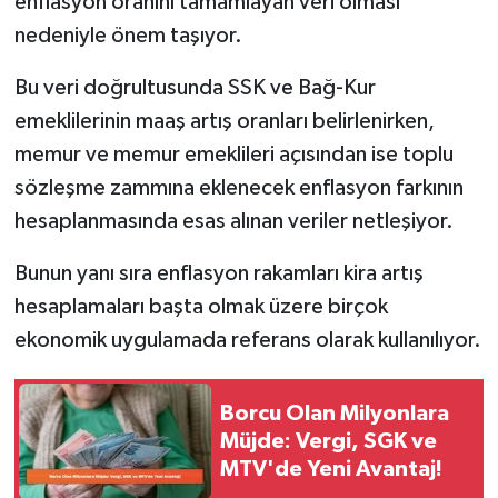
enflasyon oranını tamamlayan veri olması
nedeniyle önem taşıyor.
Bu veri doğrultusunda SSK ve Bağ-Kur
emeklilerinin maaş artış oranları belirlenirken,
memur ve memur emeklileri açısından ise toplu
sözleşme zammına eklenecek enflasyon farkının
hesaplanmasında esas alınan veriler netleşiyor.
Bunun yanı sıra enflasyon rakamları kira artış
hesaplamaları başta olmak üzere birçok
ekonomik uygulamada referans olarak kullanılıyor.
Borcu Olan Milyonlara
Müjde: Vergi, SGK ve
MTV'de Yeni Avantaj!