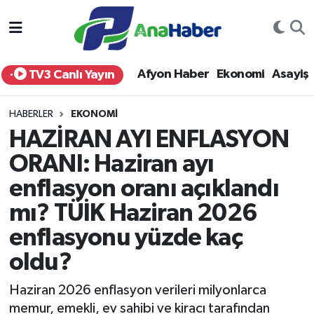
Yurt Haber
Afyonkarahisar Nöbetçi Eczaneler
Afyon Haber
Ekonomi
Asayiş
TV3 Canlı Yayın
Afyon Haber
Afyonkarahisar Hava Durumu
HABERLER
EKONOMI
Ekonomi
Afyonkarahisar Namaz Vakitleri
HAZİRAN AYI ENFLASYON
ORANI: Haziran ayı
Siyaset
Afyonkarahisar Trafik Yoğunluk Haritası
enflasyon oranı açıklandı
Spor
Süper Lig Puan Durumu ve Fikstür
mı? TÜİK Haziran 2026
Eğitim
Tüm Manşetler
enflasyonu yüzde kaç
oldu?
Sağlık
Son Dakika Haberleri
Haziran 2026 enflasyon verileri milyonlarca
Teknoloji
Haber Arşivi
memur, emekli, ev sahibi ve kiracı tarafından