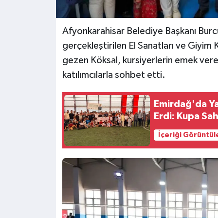
Afyonkarahisar Belediye Başkanı Burcu
gerçekleştirilen El Sanatları ve Giyim Ku
gezen Köksal, kursiyerlerin emek verer
katılımcılarla sohbet etti.
Emirdağ'da Ya
Erdi: Kupa Sah
İçeriği Görüntül