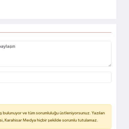
ş bulunuyor ve tüm sorumluluğu üstleniyorsunuz. Yazılan
, Karahisar Medya hiçbir şekilde sorumlu tutulamaz.