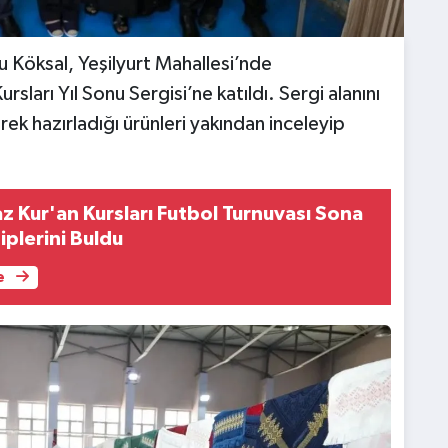
 Köksal, Yeşilyurt Mahallesi’nde
rsları Yıl Sonu Sergisi’ne katıldı. Sergi alanını
ek hazırladığı ürünleri yakından inceleyip
z Kur'an Kursları Futbol Turnuvası Sona
iplerini Buldu
e