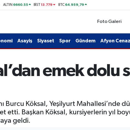
6660.55
13.779
64.959,79
ALTIN
BİST
BTC
Foto Galeri
onomi
Asayiş
Siyaset
Spor
Gündem
Afyon Cenaze
l’dan emek dolu s
ı Burcu Köksal, Yeşilyurt Mahallesi’nde dü
ret etti. Başkan Köksal, kursiyerlerin yıl bo
raya geldi.