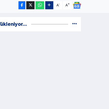
-
+
A
A
ükleniyor...