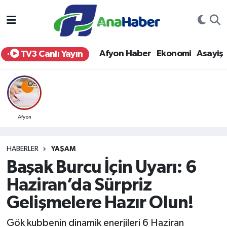
Yurt Haber
Afyonkarahisar Nöbetçi Eczaneler
Afyon Haber
Ekonomi
Asayiş
TV3 Canlı Yayın
Afyon Haber
Afyonkarahisar Hava Durumu
Ekonomi
Afyonkarahisar Namaz Vakitleri
Siyaset
Afyonkarahisar Trafik Yoğunluk Haritası
Afyon
Spor
Süper Lig Puan Durumu ve Fikstür
HABERLER
YAŞAM
Başak Burcu İçin Uyarı: 6
Eğitim
Tüm Manşetler
Haziran’da Sürpriz
Sağlık
Son Dakika Haberleri
Gelişmelere Hazır Olun!
Teknoloji
Haber Arşivi
Gök kubbenin dinamik enerjileri 6 Haziran