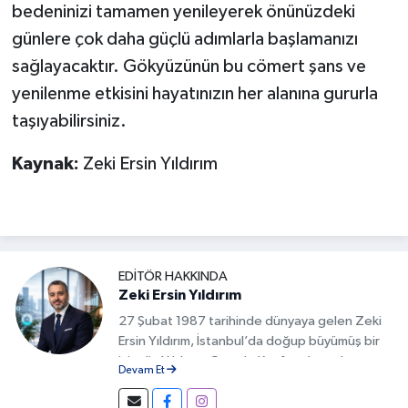
bedeninizi tamamen yenileyerek önünüzdeki
günlere çok daha güçlü adımlarla başlamanızı
sağlayacaktır. Gökyüzünün bu cömert şans ve
yenilenme etkisini hayatınızın her alanına gururla
taşıyabilirsiniz.
Kaynak:
Zeki Ersin Yıldırım
EDITÖR HAKKINDA
Zeki Ersin Yıldırım
27 Şubat 1987 tarihinde dünyaya gelen Zeki
Ersin Yıldırım, İstanbul’da doğup büyümüş bir
isimdir. Yıldırım, Google Keşfet alanında
Devam Et
geliştirdiği özgün yöntemlerle Türkiye’de bu
alanda fark yaratan isimlerden biri olmuştur.