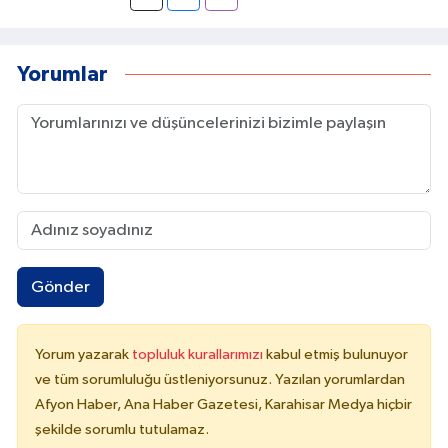
İçeriklerin doğru başlıklarla hazırlanması,
görsel uyumun sağlanması ve kullanıcı
davranışlarının analiz edilmesi gibi detaylar, bu
Yorumlar
başarının temelini oluşturur.
Gönder
Yorum yazarak
topluluk kurallarımızı
kabul etmiş bulunuyor
ve tüm sorumluluğu üstleniyorsunuz. Yazılan yorumlardan
Afyon Haber, Ana Haber Gazetesi, Karahisar Medya hiçbir
şekilde sorumlu tutulamaz.