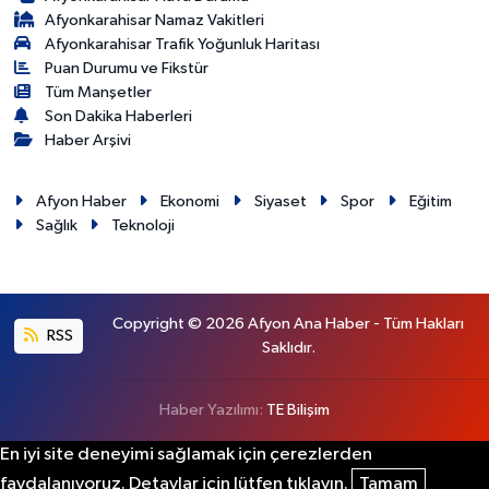
Afyonkarahisar Namaz Vakitleri
Afyonkarahisar Trafik Yoğunluk Haritası
Puan Durumu ve Fikstür
Tüm Manşetler
Son Dakika Haberleri
Haber Arşivi
Afyon Haber
Ekonomi
Siyaset
Spor
Eğitim
Sağlık
Teknoloji
Copyright © 2026 Afyon Ana Haber - Tüm Hakları
RSS
Saklıdır.
Haber Yazılımı:
TE Bilişim
En iyi site deneyimi sağlamak için çerezlerden
faydalanıyoruz. Detaylar için lütfen tıklayın.
Tamam