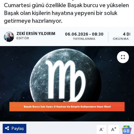
Cumartesi günü özellikle Başak burcu ve yükselen
Kültür - Sanat
Başak olan kişilerin hayatına yepyeni bir soluk
getirmeye hazırlanıyor.
Yaşam
ZEKI ERSIN YILDIRIM
06.06.2026 - 08:30
4 DK
EDITÖR
YAYINLANMA
OKUNMA SÜ
Paylaş
-
+
A
A