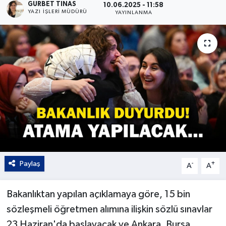
GURBET TINAS
10.06.2025 - 11:58
YAZI İŞLERI MÜDÜRÜ
YAYINLANMA
Kültür - Sanat
Yaşam
Paylaş
-
+
A
A
Bakanlıktan yapılan açıklamaya göre, 15 bin
sözleşmeli öğretmen alımına ilişkin sözlü sınavlar
23 Haziran'da başlayacak ve Ankara, Bursa,