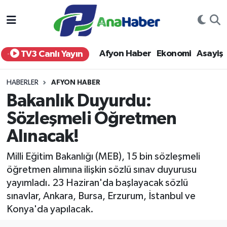
Yurt Haber
Afyonkarahisar Nöbetçi Eczaneler
Afyon Haber
Ekonomi
Asayiş
TV3 Canlı Yayın
Afyon Haber
Afyonkarahisar Hava Durumu
HABERLER
AFYON HABER
Ekonomi
Afyonkarahisar Namaz Vakitleri
Bakanlık Duyurdu:
Sözleşmeli Öğretmen
Siyaset
Afyonkarahisar Trafik Yoğunluk Haritası
Alınacak!
Spor
Süper Lig Puan Durumu ve Fikstür
Milli Eğitim Bakanlığı (MEB), 15 bin sözleşmeli
Eğitim
Tüm Manşetler
öğretmen alımına ilişkin sözlü sınav duyurusu
yayımladı. 23 Haziran'da başlayacak sözlü
Sağlık
Son Dakika Haberleri
sınavlar, Ankara, Bursa, Erzurum, İstanbul ve
Konya'da yapılacak.
Teknoloji
Haber Arşivi