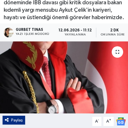
döneminde İBB davası gibi kritik dosyalara bakan
kıdemli yargı mensubu Aykut Çelik'in kariyeri,
Kültür - Sanat
hayatı ve üstlendiği önemli görevler haberimizde.
Yaşam
GURBET TINAS
12.06.2026 - 11:12
2 DK
YAZI İŞLERI MÜDÜRÜ
YAYINLANMA
OKUNMA SÜRES
Paylaş
-
+
A
A