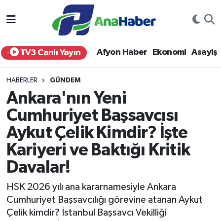
Yurt Haber
Afyonkarahisar Nöbetçi Eczaneler
Afyon Haber
Ekonomi
Asayiş
TV3 Canlı Yayın
Afyon Haber
Afyonkarahisar Hava Durumu
HABERLER
GÜNDEM
Ekonomi
Afyonkarahisar Namaz Vakitleri
Ankara'nın Yeni
Cumhuriyet Başsavcısı
Siyaset
Afyonkarahisar Trafik Yoğunluk Haritası
Aykut Çelik Kimdir? İşte
Spor
Süper Lig Puan Durumu ve Fikstür
Kariyeri ve Baktığı Kritik
Eğitim
Tüm Manşetler
Davalar!
HSK 2026 yılı ana kararnamesiyle Ankara
Sağlık
Son Dakika Haberleri
Cumhuriyet Başsavcılığı görevine atanan Aykut
Çelik kimdir? İstanbul Başsavcı Vekilliği
Teknoloji
Haber Arşivi