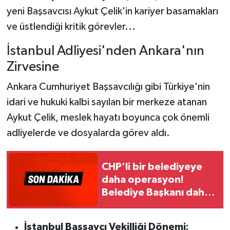
yeni Başsavcısı Aykut Çelik'in kariyer basamakları
ve üstlendiği kritik görevler...
İstanbul Adliyesi'nden Ankara'nın
Zirvesine
Ankara Cumhuriyet Başsavcılığı gibi Türkiye'nin
idari ve hukuki kalbi sayılan bir merkeze atanan
Aykut Çelik, meslek hayatı boyunca çok önemli
adliyelerde ve dosyalarda görev aldı.
CHP'li bir belediyeye
daha operasyon!
Belediye Başkanı dahil
çok sayıda kişiye
gözaltı
İstanbul Başsavcı Vekilliği Dönemi: