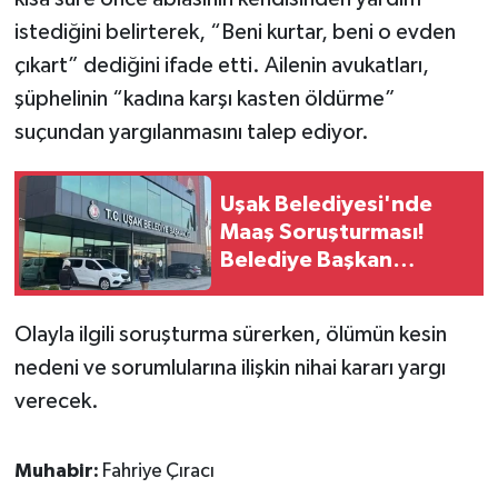
istediğini belirterek, “Beni kurtar, beni o evden
çıkart” dediğini ifade etti. Ailenin avukatları,
şüphelinin “kadına karşı kasten öldürme”
suçundan yargılanmasını talep ediyor.
Uşak Belediyesi'nde
Maaş Soruşturması!
Belediye Başkan
Yardımcısı Gözaltına
Alındı
Olayla ilgili soruşturma sürerken, ölümün kesin
nedeni ve sorumlularına ilişkin nihai kararı yargı
verecek.
Muhabir:
Fahriye Çıracı