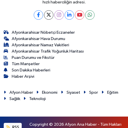
hızlı haberciliğin adresi.
Afyonkarahisar Nöbetçi Eczaneler
Afyonkarahisar Hava Durumu
Afyonkarahisar Namaz Vakitleri
Afyonkarahisar Trafik Yoğunluk Haritası
Puan Durumu ve Fikstür
Tüm Manşetler
Son Dakika Haberleri
Haber Arşivi
Afyon Haber
Ekonomi
Siyaset
Spor
Eğitim
Sağlık
Teknoloji
Copyright © 2026 Afyon Ana Haber - Tüm Hakları
RSS