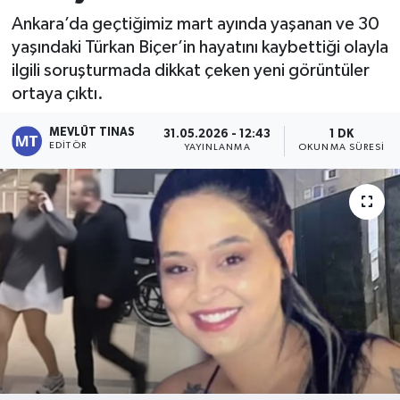
Ankara’da geçtiğimiz mart ayında yaşanan ve 30
Kültür - Sanat
yaşındaki Türkan Biçer’in hayatını kaybettiği olayla
ilgili soruşturmada dikkat çeken yeni görüntüler
Yaşam
ortaya çıktı.
MEVLÜT TINAS
31.05.2026 - 12:43
1 DK
EDITÖR
YAYINLANMA
OKUNMA SÜRESI