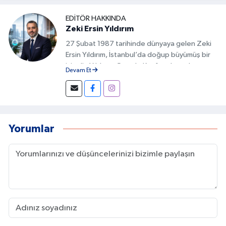
EDITÖR HAKKINDA
Zeki Ersin Yıldırım
27 Şubat 1987 tarihinde dünyaya gelen Zeki
Ersin Yıldırım, İstanbul’da doğup büyümüş bir
isimdir. Yıldırım, Google Keşfet alanında
Devam Et
geliştirdiği özgün yöntemlerle Türkiye’de bu
alanda fark yaratan isimlerden biri olmuştur.
İçeriklerin doğru başlıklarla hazırlanması,
görsel uyumun sağlanması ve kullanıcı
davranışlarının analiz edilmesi gibi detaylar, bu
Yorumlar
başarının temelini oluşturur.