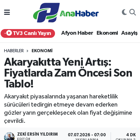
Yurt Haber
Afyonkarahisar Nöbetçi Eczaneler
Afyon Haber
Ekonomi
Asayiş
TV3 Canlı Yayın
Afyon Haber
Afyonkarahisar Hava Durumu
HABERLER
EKONOMI
Ekonomi
Afyonkarahisar Namaz Vakitleri
Akaryakıtta Yeni Artış:
Fiyatlarda Zam Öncesi Son
Siyaset
Afyonkarahisar Trafik Yoğunluk Haritası
Tablo!
Spor
Süper Lig Puan Durumu ve Fikstür
Akaryakıt piyasalarında yaşanan hareketlilik
Eğitim
Tüm Manşetler
sürücüleri tedirgin etmeye devam ederken
gözler yarın gerçekleşecek olan fiyat değişimine
Sağlık
Son Dakika Haberleri
çevrildi.
ZEKI ERSIN YILDIRIM
Teknoloji
Haber Arşivi
07.07.2026 - 07:00
4 DK
EDITÖR
YAYINLANMA
OKUNMA SÜR