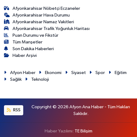
Afyonkarahisar Nöbetçi Eczaneler
Afyonkarahisar Hava Durumu
Afyonkarahisar Namaz Vakitleri
Afyonkarahisar Trafik Yoğunluk Haritası
Puan Durumu ve Fikstür
Tüm Manşetler
Son Dakika Haberleri
Haber Arşivi
Afyon Haber
Ekonomi
Siyaset
Spor
Eğitim
Sağlık
Teknoloji
Copyright © 2026 Afyon Ana Haber - Tüm Hakları
RSS
Saklıdır.
Haber Yazılımı:
TE Bilişim