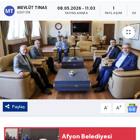
MEVLÜT TINAS
08.05.2026 - 11:03
1
Kültür - Sanat
EDITÖR
YAYINLANMA
PAYLAŞIM
OKU
Yaşam
Paylaş
-
+
A
A
Afyon Belediyesi