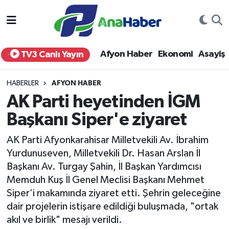
Yurt Haber
Afyonkarahisar Nöbetçi Eczaneler
Afyon Haber
Ekonomi
Asayiş
TV3 Canlı Yayın
Afyon Haber
Afyonkarahisar Hava Durumu
HABERLER
AFYON HABER
Ekonomi
Afyonkarahisar Namaz Vakitleri
AK Parti heyetinden İGM
Başkanı Siper'e ziyaret
Siyaset
Afyonkarahisar Trafik Yoğunluk Haritası
AK Parti Afyonkarahisar Milletvekili Av. İbrahim
Spor
Süper Lig Puan Durumu ve Fikstür
Yurdunuseven, Milletvekili Dr. Hasan Arslan İl
Başkanı Av. Turgay Şahin, İl Başkan Yardımcısı
Eğitim
Tüm Manşetler
Memduh Kuş İl Genel Meclisi Başkanı Mehmet
Siper’i makamında ziyaret etti. Şehrin geleceğine
Sağlık
Son Dakika Haberleri
dair projelerin istişare edildiği buluşmada, "ortak
akıl ve birlik" mesajı verildi.
Teknoloji
Haber Arşivi