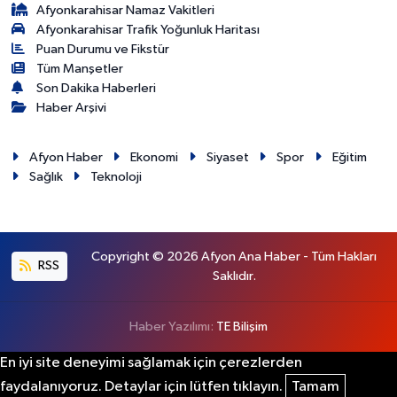
Afyonkarahisar Namaz Vakitleri
Afyonkarahisar Trafik Yoğunluk Haritası
Puan Durumu ve Fikstür
Tüm Manşetler
Son Dakika Haberleri
Haber Arşivi
Afyon Haber
Ekonomi
Siyaset
Spor
Eğitim
Sağlık
Teknoloji
Copyright © 2026 Afyon Ana Haber - Tüm Hakları
RSS
Saklıdır.
Haber Yazılımı:
TE Bilişim
En iyi site deneyimi sağlamak için çerezlerden
faydalanıyoruz. Detaylar için lütfen tıklayın.
Tamam