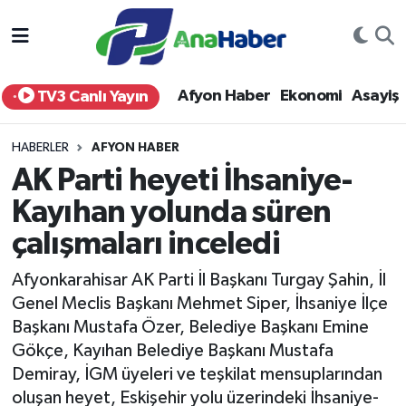
Yurt Haber
Afyonkarahisar Nöbetçi Eczaneler
Afyon Haber
Ekonomi
Asayiş
TV3 Canlı Yayın
Afyon Haber
Afyonkarahisar Hava Durumu
HABERLER
AFYON HABER
Ekonomi
Afyonkarahisar Namaz Vakitleri
AK Parti heyeti İhsaniye-
Kayıhan yolunda süren
Siyaset
Afyonkarahisar Trafik Yoğunluk Haritası
çalışmaları inceledi
Spor
Süper Lig Puan Durumu ve Fikstür
Afyonkarahisar AK Parti İl Başkanı Turgay Şahin, İl
Eğitim
Tüm Manşetler
Genel Meclis Başkanı Mehmet Siper, İhsaniye İlçe
Başkanı Mustafa Özer, Belediye Başkanı Emine
Sağlık
Son Dakika Haberleri
Gökçe, Kayıhan Belediye Başkanı Mustafa
Demiray, İGM üyeleri ve teşkilat mensuplarından
Teknoloji
Haber Arşivi
oluşan heyet, Eskişehir yolu üzerindeki İhsaniye-