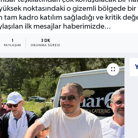
n yüksek noktasındaki o gizemli bölgede bi
tam kadro katılım sağladığı ve kritik değe
aşılan ilk mesajlar haberimizde...
1
3 DK
PAYLAŞIM
OKUNMA SÜRESI
Y