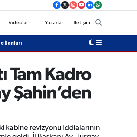
Videolar
Yazarlar
İletişim
 İlanları
tı Tam Kadro
gay Şahin’den
 kabine revizyonu iddialarının
le geldi. İl Başkanı Av. Turgay