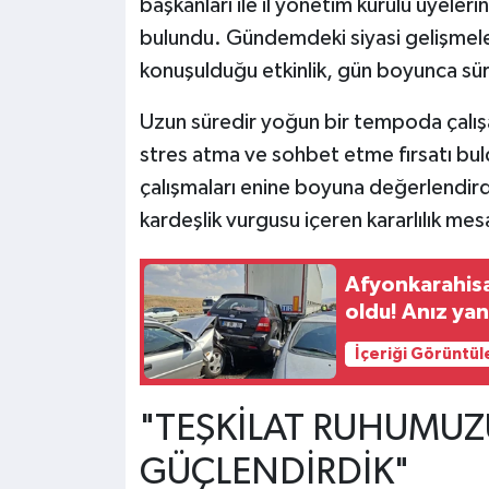
başkanları ile il yönetim kurulu üyeleri
bulundu. Gündemdeki siyasi gelişmeler
konuşulduğu etkinlik, gün boyunca sü
Uzun süredir yoğun bir tempoda çalış
stres atma ve sohbet etme fırsatı bu
çalışmaları enine boyuna değerlendirdi.
kardeşlik vurgusu içeren kararlılık mesa
Afyonkarahisar
oldu! Anız yang
İçeriği Görüntül
"TEŞKİLAT RUHUMUZ
GÜÇLENDİRDİK"