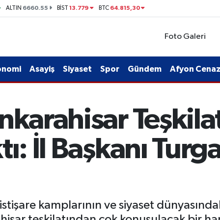
6660.55
13.779
64.815,30
ALTIN
BİST
BTC
Foto Galeri
onomi
Asayiş
Siyaset
Spor
Gündem
Afyon Cenaze
nkarahisar Teşkila
tı: İl Başkanı Tur
işare kamplarının ve siyaset dünyasındaki
isar teşkilatından çok konuşulacak bir ham