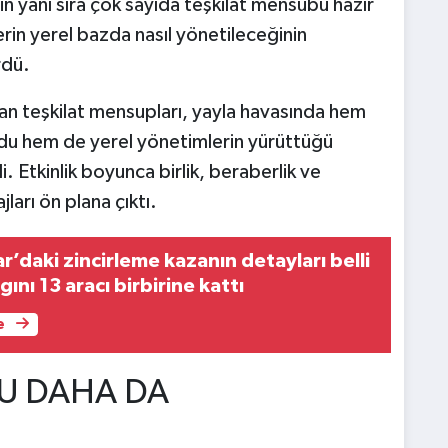
nin yanı sıra çok sayıda teşkilat mensubu hazır
in yerel bazda nasıl yönetileceğinin
rdü.
an teşkilat mensupları, yayla havasında hem
ldu hem de yerel yönetimlerin yürüttüğü
 Etkinlik boyunca birlik, beraberlik ve
jları ön plana çıktı.
’daki zincirleme kazanın detayları belli
ını 13 aracı birbirine kattı
e
U DAHA DA