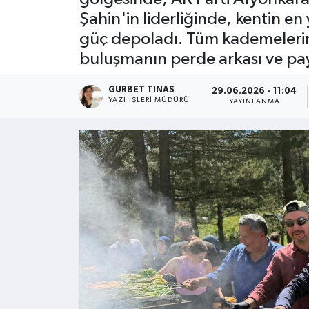
Şahin'in liderliğinde, kentin e
Kültür - Sanat
güç depoladı. Tüm kademelerin 
buluşmanın perde arkası ve payl
Yaşam
GURBET TINAS
29.06.2026 - 11:04
YAZI İŞLERI MÜDÜRÜ
YAYINLANMA