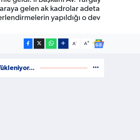
r araya gelen ak kadrolar adeta
rlendirmelerin yapıldığı o dev
-
+
A
A
ükleniyor...