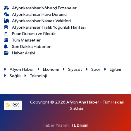
Afyonkarahisar Nöbetçi Eczaneler
Afyonkarahisar Hava Durumu
Afyonkarahisar Namaz Vakitleri
Afyonkarahisar Trafik Yoğunluk Haritası
Puan Durumu ve Fikstür
Tüm Manşetler
Son Dakika Haberleri
Haber Arşivi
Afyon Haber
Ekonomi
Siyaset
Spor
Eğitim
Sağlık
Teknoloji
Copyright © 2026 Afyon Ana Haber - Tüm Hakları
RSS
Saklıdır.
Haber Yazılımı:
TE Bilişim