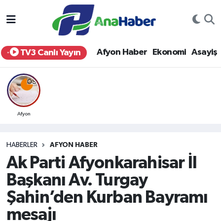
Yurt Haber
Afyonkarahisar Nöbetçi Eczaneler
Afyon Haber
Ekonomi
Asayiş
TV3 Canlı Yayın
Afyon Haber
Afyonkarahisar Hava Durumu
Ekonomi
Afyonkarahisar Namaz Vakitleri
Siyaset
Afyonkarahisar Trafik Yoğunluk Haritası
Afyon
Spor
Süper Lig Puan Durumu ve Fikstür
HABERLER
AFYON HABER
Ak Parti Afyonkarahisar İl
Eğitim
Tüm Manşetler
Başkanı Av. Turgay
Sağlık
Son Dakika Haberleri
Şahin’den Kurban Bayramı
mesajı
Teknoloji
Haber Arşivi