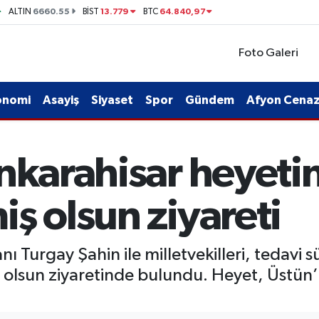
6660.55
13.779
64.840,97
ALTIN
BİST
BTC
Foto Galeri
onomi
Asayiş
Siyaset
Spor
Gündem
Afyon Cenaze
onkarahisar heyet
ş olsun ziyareti
anı Turgay Şahin ile milletvekilleri, tedav
olsun ziyaretinde bulundu. Heyet, Üstün’ün