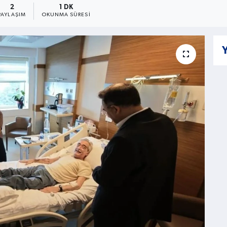
2
1 DK
PAYLAŞIM
OKUNMA SÜRESI
Y