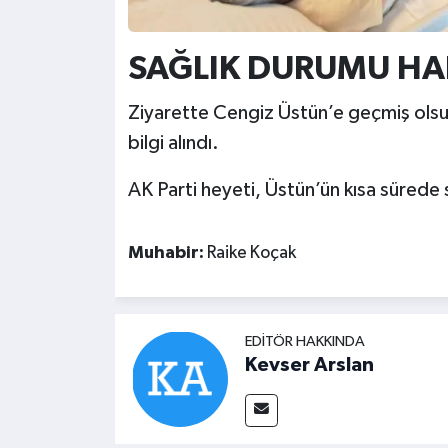
SAĞLIK DURUMU HAK
Ziyarette Cengiz Üstün’e geçmiş olsun d
bilgi alındı.
AK Parti heyeti, Üstün’ün kısa sürede
Muhabir:
Raike Koçak
EDITÖR HAKKINDA
Kevser Arslan