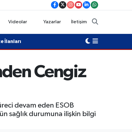
Videolar
Yazarlar
İletişim
 İlanları
inden Cengiz
i süreci devam eden ESOB
 sağlık durumuna ilişkin bilgi