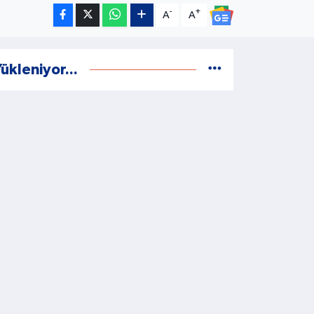
-
+
A
A
ükleniyor...