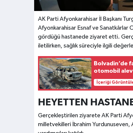
AK Parti Afyonkarahisar İl Başkanı Tu
Afyonkarahisar Esnaf ve Sanatkârlar Od
gördüğü hastanede ziyaret etti. Gerçe
iletilirken, sağlık süreciyle ilgili değ
Bolvadin’de f
otomobil alev
İçeriği Görüntül
HEYETTEN HASTANE
Gerçekleştirilen ziyarete AK Parti Afyo
milletvekilleri İbrahim Yurdunuseven, 