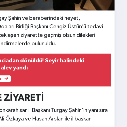
rgay Şahin ve beraberindeki heyet,
aları Birliği Başkanı Cengiz Üstün’ü tedavi
kleşen ziyarette geçmiş olsun dilekleri
erlendirmelerde bulunuldu.
aciadan dönüldü! Seyir halindeki
 alev yandı
e
 ZİYARETİ
nkarahisar İl Başkanı Turgay Şahin’in yanı sıra
Ali Özkaya ve Hasan Arslan ile il başkan