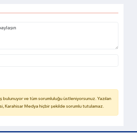
ş bulunuyor ve tüm sorumluluğu üstleniyorsunuz. Yazılan
, Karahisar Medya hiçbir şekilde sorumlu tutulamaz.