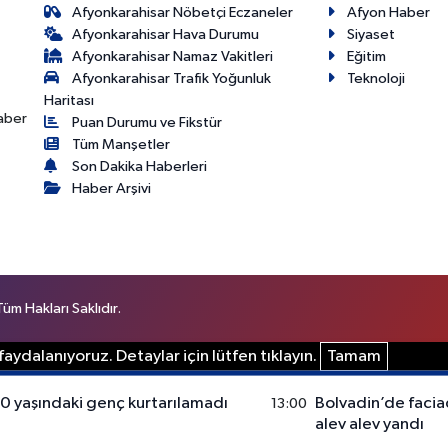
Afyonkarahisar Nöbetçi Eczaneler
Afyon Haber
Afyonkarahisar Hava Durumu
Siyaset
Afyonkarahisar Namaz Vakitleri
Eğitim
Afyonkarahisar Trafik Yoğunluk
Teknoloji
Haritası
haber
Puan Durumu ve Fikstür
Tüm Manşetler
Son Dakika Haberleri
Haber Arşivi
m Hakları Saklıdır.
aydalanıyoruz. Detaylar için lütfen tıklayın.
Tamam
20 yaşındaki genç kurtarılamadı
Bolvadin’de facia
13:00
alev alev yandı