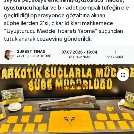
uyuşturucu haplar ve bir adet pompalı tüfeğin ele
Kültür - Sanat
geçirildiği operasyonda gözaltına alınan
şüphelilerden 2'si, çıkarıldıkları mahkemece
Yaşam
"Uyuşturucu Madde Ticareti Yapma" suçundan
tutuklanarak cezaevine gönderildi.
GURBET TINAS
07.07.2026 - 19:04
1
YAZI İŞLERI MÜDÜRÜ
YAYINLANMA
PAYLAŞIM