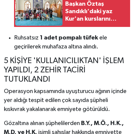
Başkan Öztaş
Sandıklı'daki yaz
Kur'an kurslarını
ziyaret etti
Ruhsatsız
1 adet pompalı tüfek
ele
geçirilerek muhafaza altına alındı.
5 KİŞİYE 'KULLANICILIKTAN' İŞLEM
YAPILDI, 2 ZEHİR TACİRİ
TUTUKLANDI
Operasyon kapsamında uyuşturucu ağının içinde
yer aldığı tespit edilen çok sayıda şüpheli
kıskıvrak yakalanarak emniyete götürüldü.
Gözaltına alınan şüphelilerden
B.Y., M.Ö., H.K.,
M.D. ve H.K.
isimli şahıslar hakkında emniyette