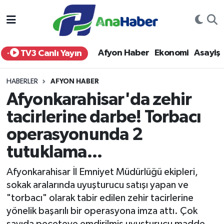
Yurt Haber
Afyonkarahisar Nöbetçi Eczaneler
Afyon Haber
Ekonomi
Asayiş
TV3 Canlı Yayın
Afyon Haber
Afyonkarahisar Hava Durumu
HABERLER
AFYON HABER
Ekonomi
Afyonkarahisar Namaz Vakitleri
Afyonkarahisar'da zehir
tacirlerine darbe! Torbacı
Siyaset
Afyonkarahisar Trafik Yoğunluk Haritası
operasyonunda 2
Spor
Süper Lig Puan Durumu ve Fikstür
tutuklama...
Eğitim
Tüm Manşetler
Afyonkarahisar İl Emniyet Müdürlüğü ekipleri,
sokak aralarında uyuşturucu satışı yapan ve
Sağlık
Son Dakika Haberleri
"torbacı" olarak tabir edilen zehir tacirlerine
yönelik başarılı bir operasyona imza attı. Çok
Teknoloji
Haber Arşivi
sayıda peçeteye emdirilmiş uyuşturucu madde,