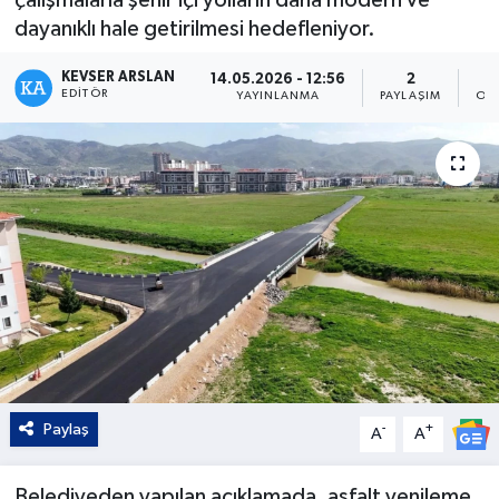
dayanıklı hale getirilmesi hedefleniyor.
Kültür - Sanat
KEVSER ARSLAN
14.05.2026 - 12:56
2
Yaşam
EDITÖR
YAYINLANMA
PAYLAŞIM
OK
Paylaş
-
+
A
A
Belediyeden yapılan açıklamada, asfalt yenileme