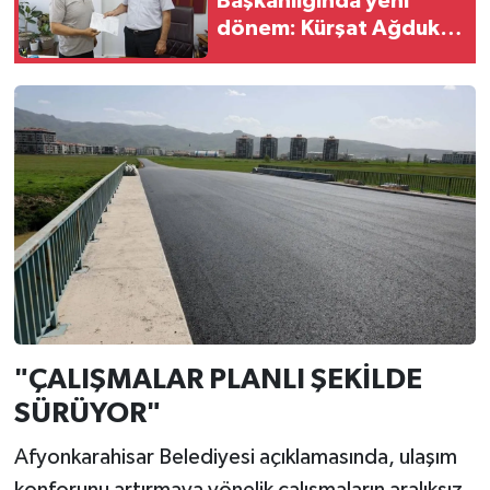
Başkanlığında yeni
dönem: Kürşat Ağduk
mazbatasını aldı
"ÇALIŞMALAR PLANLI ŞEKİLDE
SÜRÜYOR"
Afyonkarahisar Belediyesi açıklamasında, ulaşım
konforunu artırmaya yönelik çalışmaların aralıksız