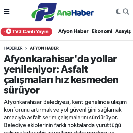
Yurt Haber
Afyonkarahisar Nöbetçi Eczaneler
Afyon Haber
Ekonomi
Asayiş
TV3 Canlı Yayın
Afyon Haber
Afyonkarahisar Hava Durumu
HABERLER
AFYON HABER
Ekonomi
Afyonkarahisar Namaz Vakitleri
Afyonkarahisar'da yollar
yenileniyor: Asfalt
Siyaset
Afyonkarahisar Trafik Yoğunluk Haritası
çalışmaları hız kesmeden
Spor
Süper Lig Puan Durumu ve Fikstür
sürüyor
Eğitim
Tüm Manşetler
Afyonkarahisar Belediyesi, kent genelinde ulaşım
konforunu artırmak ve yol güvenliğini sağlamak
Sağlık
Son Dakika Haberleri
amacıyla asfalt serim çalışmalarını sürdürüyor.
Belediye ekiplerinin farklı noktalarda yürüttüğü
Teknoloji
Haber Arşivi
çalışmalarla şehir içi yolların daha modern ve