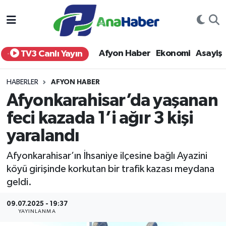
Yurt Haber
Afyonkarahisar Nöbetçi Eczaneler
Afyon Haber
Ekonomi
Asayiş
TV3 Canlı Yayın
Afyon Haber
Afyonkarahisar Hava Durumu
HABERLER
AFYON HABER
Ekonomi
Afyonkarahisar Namaz Vakitleri
Afyonkarahisar’da yaşanan
feci kazada 1’i ağır 3 kişi
Siyaset
Afyonkarahisar Trafik Yoğunluk Haritası
yaralandı
Spor
Süper Lig Puan Durumu ve Fikstür
Afyonkarahisar’ın İhsaniye ilçesine bağlı Ayazini
Eğitim
Tüm Manşetler
köyü girişinde korkutan bir trafik kazası meydana
geldi.
Sağlık
Son Dakika Haberleri
09.07.2025 - 19:37
YAYINLANMA
Teknoloji
Haber Arşivi