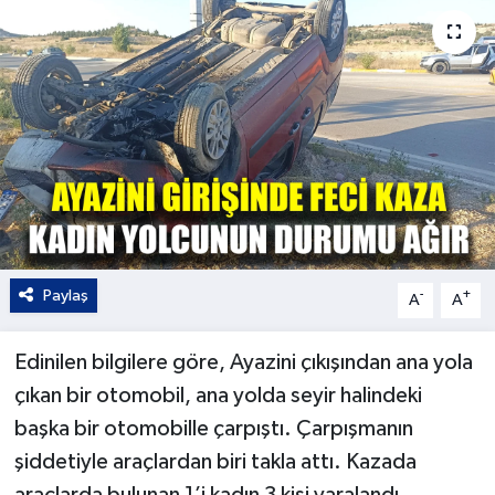
Kültür - Sanat
Yaşam
Paylaş
-
+
A
A
Edinilen bilgilere göre, Ayazini çıkışından ana yola
çıkan bir otomobil, ana yolda seyir halindeki
başka bir otomobille çarpıştı. Çarpışmanın
şiddetiyle araçlardan biri takla attı. Kazada
araçlarda bulunan 1’i kadın 3 kişi yaralandı.