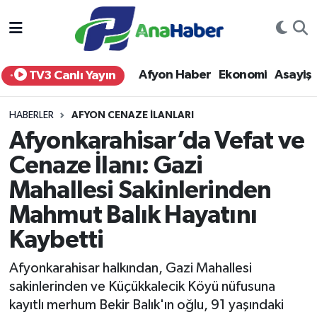
Yurt Haber
Afyonkarahisar Nöbetçi Eczaneler
Afyon Haber
Ekonomi
Asayiş
TV3 Canlı Yayın
Afyon Haber
Afyonkarahisar Hava Durumu
HABERLER
AFYON CENAZE İLANLARI
Ekonomi
Afyonkarahisar Namaz Vakitleri
Afyonkarahisar’da Vefat ve
Cenaze İlanı: Gazi
Siyaset
Afyonkarahisar Trafik Yoğunluk Haritası
Mahallesi Sakinlerinden
Spor
Süper Lig Puan Durumu ve Fikstür
Mahmut Balık Hayatını
Eğitim
Tüm Manşetler
Kaybetti
Afyonkarahisar halkından, Gazi Mahallesi
Sağlık
Son Dakika Haberleri
sakinlerinden ve Küçükkalecik Köyü nüfusuna
kayıtlı merhum Bekir Balık'ın oğlu, 91 yaşındaki
Teknoloji
Haber Arşivi