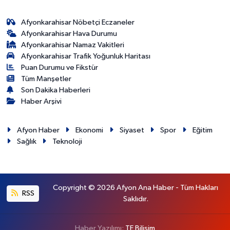
Afyonkarahisar Nöbetçi Eczaneler
Afyonkarahisar Hava Durumu
Afyonkarahisar Namaz Vakitleri
Afyonkarahisar Trafik Yoğunluk Haritası
Puan Durumu ve Fikstür
Tüm Manşetler
Son Dakika Haberleri
Haber Arşivi
Afyon Haber
Ekonomi
Siyaset
Spor
Eğitim
Sağlık
Teknoloji
Copyright © 2026 Afyon Ana Haber - Tüm Hakları
RSS
Saklıdır.
Haber Yazılımı:
TE Bilişim