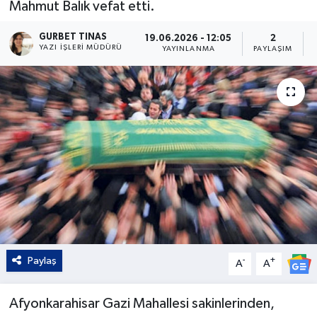
Mahmut Balık vefat etti.
Kültür - Sanat
GURBET TINAS
19.06.2026 - 12:05
2
YAZI İŞLERI MÜDÜRÜ
YAYINLANMA
PAYLAŞIM
Yaşam
Paylaş
-
+
A
A
Afyonkarahisar Gazi Mahallesi sakinlerinden,