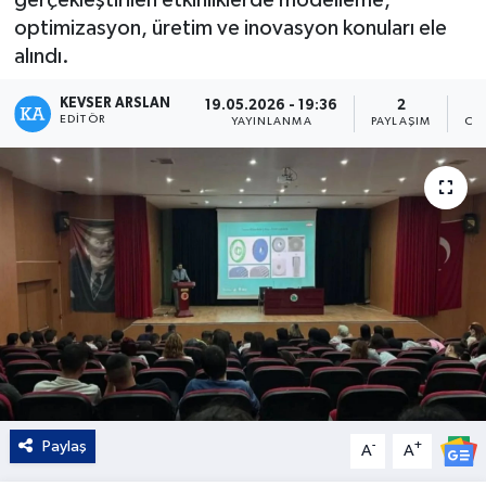
optimizasyon, üretim ve inovasyon konuları ele
Kültür - Sanat
alındı.
Yaşam
KEVSER ARSLAN
19.05.2026 - 19:36
2
EDITÖR
YAYINLANMA
PAYLAŞIM
OK
Paylaş
-
+
A
A