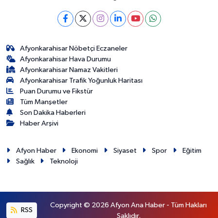
Afyonkarahisar Nöbetçi Eczaneler
Afyonkarahisar Hava Durumu
Afyonkarahisar Namaz Vakitleri
Afyonkarahisar Trafik Yoğunluk Haritası
Puan Durumu ve Fikstür
Tüm Manşetler
Son Dakika Haberleri
Haber Arşivi
Afyon Haber
Ekonomi
Siyaset
Spor
Eğitim
Sağlık
Teknoloji
Copyright © 2026 Afyon Ana Haber - Tüm Hakları
RSS
Saklıdır.