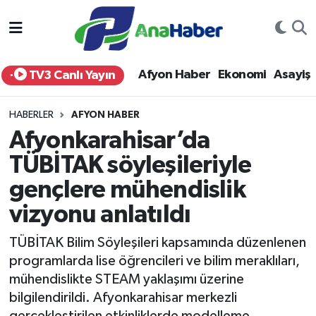
Yurt Haber
Afyonkarahisar Nöbetçi Eczaneler
Afyon Haber
Ekonomi
Asayiş
TV3 Canlı Yayın
Afyon Haber
Afyonkarahisar Hava Durumu
HABERLER
AFYON HABER
Ekonomi
Afyonkarahisar Namaz Vakitleri
Afyonkarahisar’da
TÜBİTAK söyleşileriyle
Siyaset
Afyonkarahisar Trafik Yoğunluk Haritası
gençlere mühendislik
Spor
Süper Lig Puan Durumu ve Fikstür
vizyonu anlatıldı
Eğitim
Tüm Manşetler
TÜBİTAK Bilim Söyleşileri kapsamında düzenlenen
programlarda lise öğrencileri ve bilim meraklıları,
Sağlık
Son Dakika Haberleri
mühendislikte STEAM yaklaşımı üzerine
bilgilendirildi. Afyonkarahisar merkezli
Teknoloji
Haber Arşivi
gerçekleştirilen etkinliklerde modelleme,