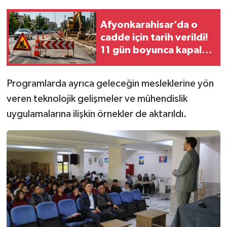
Afyonkarahisar’da o
cadde için tarih verildi!
11 gün boyunca kapalı
olacak
Programlarda ayrıca geleceğin mesleklerine yön
veren teknolojik gelişmeler ve mühendislik
uygulamalarına ilişkin örnekler de aktarıldı.