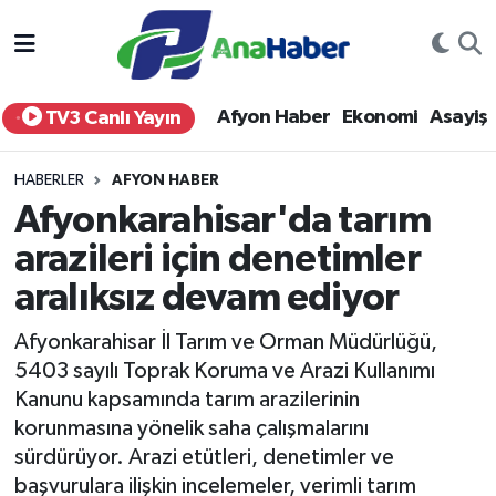
Yurt Haber
Afyonkarahisar Nöbetçi Eczaneler
Afyon Haber
Ekonomi
Asayiş
TV3 Canlı Yayın
Afyon Haber
Afyonkarahisar Hava Durumu
HABERLER
AFYON HABER
Ekonomi
Afyonkarahisar Namaz Vakitleri
Afyonkarahisar'da tarım
arazileri için denetimler
Siyaset
Afyonkarahisar Trafik Yoğunluk Haritası
aralıksız devam ediyor
Spor
Süper Lig Puan Durumu ve Fikstür
Afyonkarahisar İl Tarım ve Orman Müdürlüğü,
Eğitim
Tüm Manşetler
5403 sayılı Toprak Koruma ve Arazi Kullanımı
Kanunu kapsamında tarım arazilerinin
Sağlık
Son Dakika Haberleri
korunmasına yönelik saha çalışmalarını
sürdürüyor. Arazi etütleri, denetimler ve
Teknoloji
Haber Arşivi
başvurulara ilişkin incelemeler, verimli tarım