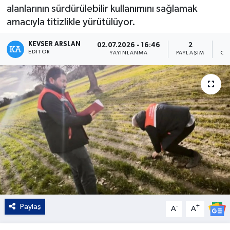
alanlarının sürdürülebilir kullanımını sağlamak
Kültür - Sanat
amacıyla titizlikle yürütülüyor.
Yaşam
KEVSER ARSLAN
02.07.2026 - 16:46
2
EDITÖR
YAYINLANMA
PAYLAŞIM
OK
Paylaş
-
+
A
A