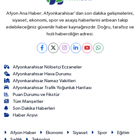
Afyon Ana Haber; Afyonkarahisar'dan son dakika gelişmelerini,
siyaset, ekonomi, spor ve asayiş haberlerini anbean takip
edebileceğiniz güvenilir haber kaynağınızdır. Doğru, tarafsız ve
hızlı haberciliğin adresi.
Afyonkarahisar Nöbetçi Eczaneler
Afyonkarahisar Hava Durumu
Afyonkarahisar Namaz Vakitleri
Afyonkarahisar Trafik Yoğunluk Haritası
Puan Durumu ve Fikstür
Tüm Manşetler
Son Dakika Haberleri
Haber Arşivi
Afyon Haber
Ekonomi
Siyaset
Spor
Eğitim
Sağlık
Teknoloji