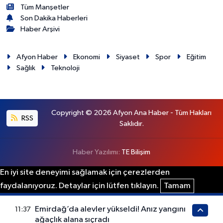
Tüm Manşetler
Son Dakika Haberleri
Haber Arşivi
Afyon Haber
Ekonomi
Siyaset
Spor
Eğitim
Sağlık
Teknoloji
Copyright © 2026 Afyon Ana Haber - Tüm Hakları
RSS
Saklıdır.
Haber Yazılımı:
TE Bilişim
En iyi site deneyimi sağlamak için çerezlerden
faydalanıyoruz. Detaylar için lütfen tıklayın.
Tamam
Emirdağ’da alevler yükseldi! Anız yangını
11:37
ağaçlık alana sıçradı