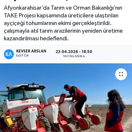
Afyonkarahisar’da Tarım ve Orman Bakanlığı’nın
Kültür - Sanat
TAKE Projesi kapsamında üreticilere ulaştırılan
ayçiçeği tohumlarının ekimi gerçekleştirildi.
Yaşam
çalışmayla atıl tarım arazilerinin yeniden üretime
kazandırılması hedeflendi.
KEVSER ARSLAN
23.04.2026 - 18:50
EDITÖR
YAYINLANMA