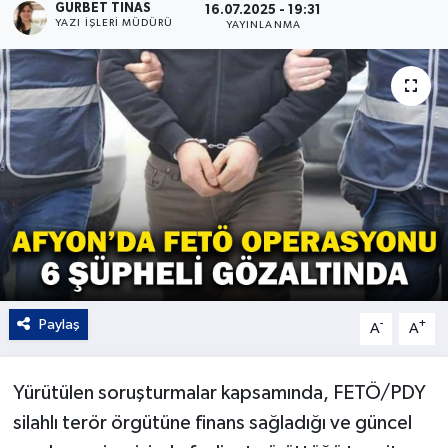
GURBET TINAS
16.07.2025 - 19:31
YAZI İŞLERI MÜDÜRÜ
YAYINLANMA
Kültür - Sanat
Yaşam
Paylaş
-
+
A
A
Yürütülen soruşturmalar kapsamında, FETÖ/PDY
silahlı terör örgütüne finans sağladığı ve güncel