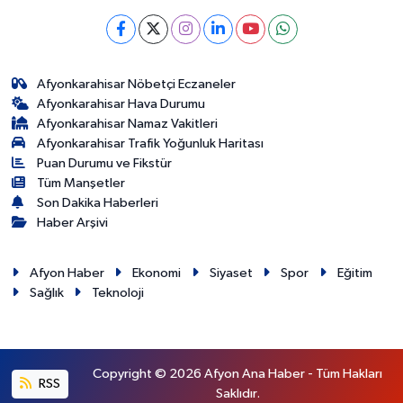
Afyonkarahisar Nöbetçi Eczaneler
Afyonkarahisar Hava Durumu
Afyonkarahisar Namaz Vakitleri
Afyonkarahisar Trafik Yoğunluk Haritası
Puan Durumu ve Fikstür
Tüm Manşetler
Son Dakika Haberleri
Haber Arşivi
Afyon Haber
Ekonomi
Siyaset
Spor
Eğitim
Sağlık
Teknoloji
Copyright © 2026 Afyon Ana Haber - Tüm Hakları
RSS
Saklıdır.