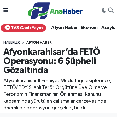
Yurt Haber
Afyonkarahisar Nöbetçi Eczaneler
Afyon Haber
Ekonomi
Asayiş
TV3 Canlı Yayın
Afyon Haber
Afyonkarahisar Hava Durumu
HABERLER
AFYON HABER
Ekonomi
Afyonkarahisar Namaz Vakitleri
Afyonkarahisar’da FETÖ
Operasyonu: 6 Şüpheli
Siyaset
Afyonkarahisar Trafik Yoğunluk Haritası
Gözaltında
Spor
Süper Lig Puan Durumu ve Fikstür
Afyonkarahisar İl Emniyet Müdürlüğü ekiplerince,
Eğitim
Tüm Manşetler
FETÖ/PDY Silahlı Terör Örgütüne Üye Olma ve
Terörizmin Finansmanının Önlenmesi Kanunu
Sağlık
Son Dakika Haberleri
kapsamında yürütülen çalışmalar çerçevesinde
önemli bir operasyon gerçekleştirildi.
Teknoloji
Haber Arşivi