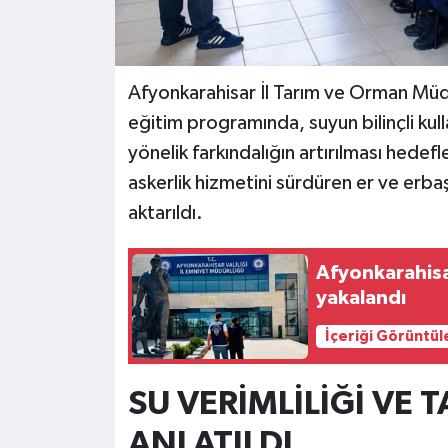
Afyonkarahisar İl Tarım ve Orman Müdü
eğitim programında, suyun bilinçli kul
yönelik farkındalığın artırılması hede
askerlik hizmetini sürdüren er ve erbaş
aktarıldı.
Afyonkarahisa
yakalandı
İçeriği Görüntül
SU VERİMLİLİĞİ VE
ANLATILDI