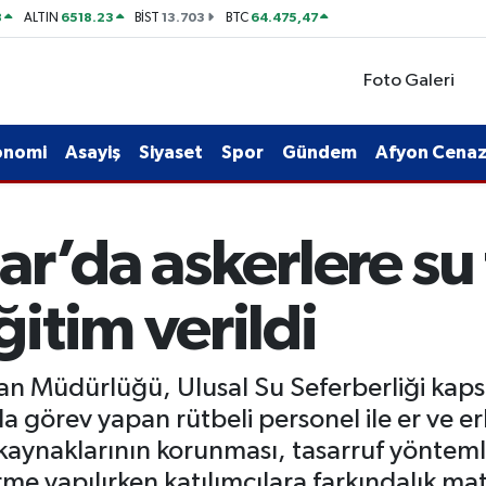
8
6518.23
13.703
64.475,47
ALTIN
BİST
BTC
Foto Galeri
onomi
Asayiş
Siyaset
Spor
Gündem
Afyon Cenaze
r’da askerlere su 
itim verildi
an Müdürlüğü, Ulusal Su Seferberliği kap
örev yapan rütbeli personel ile er ve erba
kaynaklarının korunması, tasarruf yöntemle
e yapılırken katılımcılara farkındalık mate