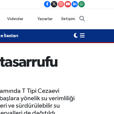
Videolar
Yazarlar
İletişim
 İlanları
tasarrufu
samında T Tipi Cezaevi
şlara yönelik su verimliliği
ri ve sürdürülebilir su
ryalleri de dağıtıldı.