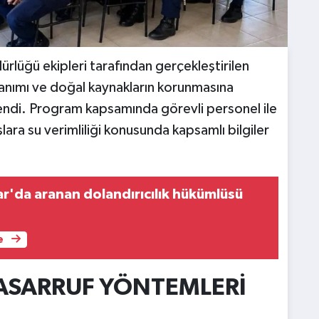
rlüğü ekipleri tarafından gerçekleştirilen
lanımı ve doğal kaynakların korunmasına
flendi. Program kapsamında görevli personel ile
lara su verimliliği konusunda kapsamlı bilgiler
r'da aranan dolandırıcılık hükümlüsü
e
 TASARRUF YÖNTEMLERİ