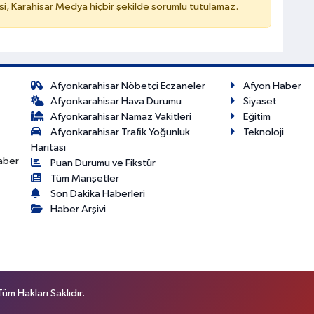
, Karahisar Medya hiçbir şekilde sorumlu tutulamaz.
Afyonkarahisar Nöbetçi Eczaneler
Afyon Haber
Afyonkarahisar Hava Durumu
Siyaset
Afyonkarahisar Namaz Vakitleri
Eğitim
Afyonkarahisar Trafik Yoğunluk
Teknoloji
Haritası
haber
Puan Durumu ve Fikstür
Tüm Manşetler
Son Dakika Haberleri
Haber Arşivi
m Hakları Saklıdır.