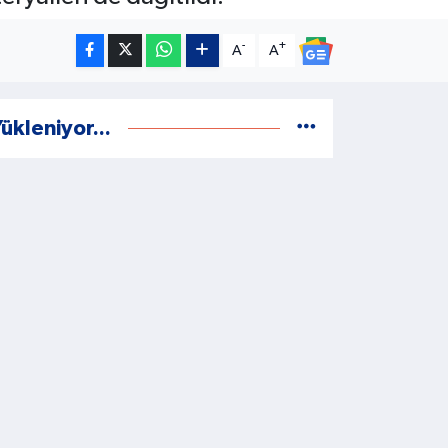
-
+
A
A
ükleniyor...