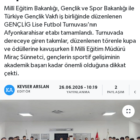
Millî Eğitim Bakanlığı, Gençlik ve Spor Bakanlığı ile
Kültür - Sanat
Türkiye Gençlik Vakfı iş birliğinde düzenlenen
GENÇLİG Lise Futbol Turnuvası'nın
Yaşam
Afyonkarahisar etabı tamamlandı. Turnuvada
dereceye giren takımlar, düzenlenen törenle kupa
ve ödüllerine kavuşurken İl Milli Eğitim Müdürü
Miraç Sünnetci, gençlerin sportif gelişiminin
akademik başarı kadar önemli olduğuna dikkat
çekti.
KEVSER ARSLAN
26.06.2026 - 10:19
2
EDITÖR
YAYINLANMA
PAYLAŞIM
OK