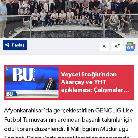
Paylaş
-
+
A
A
Veysel Eroğlu’ndan
Akarçay ve YHT
açıklaması: Çalışmalar
için tarih verdi!
Afyonkarahisar'da gerçekleştirilen GENÇLİG Lise
Futbol Turnuvası'nın ardından başarılı takımlar için
ödül töreni düzenlendi. İl Milli Eğitim Müdürlüğü