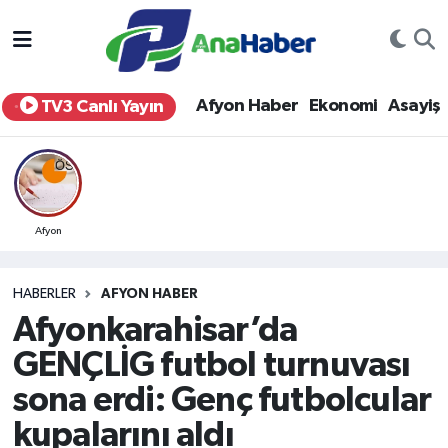
Yurt Haber
Afyonkarahisar Nöbetçi Eczaneler
Afyon Haber
Ekonomi
Asayiş
TV3 Canlı Yayın
Afyon Haber
Afyonkarahisar Hava Durumu
Ekonomi
Afyonkarahisar Namaz Vakitleri
Siyaset
Afyonkarahisar Trafik Yoğunluk Haritası
Afyon
Spor
Süper Lig Puan Durumu ve Fikstür
HABERLER
AFYON HABER
Afyonkarahisar’da
Eğitim
Tüm Manşetler
GENÇLİG futbol turnuvası
Sağlık
Son Dakika Haberleri
sona erdi: Genç futbolcular
kupalarını aldı
Teknoloji
Haber Arşivi