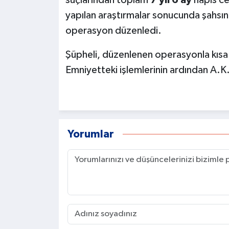
suçlarından toplam
7 yıl 6 ay
hapis cez
yapılan araştırmalar sonucunda şahsın
operasyon düzenledi.
Şüpheli, düzenlenen operasyonla kısa 
Emniyetteki işlemlerinin ardından A.K.
Yorumlar