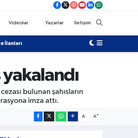
Videolar
Yazarlar
İletişim
 İlanları
 yakalandı
 cezası bulunan şahısların
rasyona imza attı.
-
+
A
A