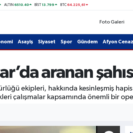
6510.40
13.799
64.225,61
ALTIN
BİST
BTC
Foto Galeri
onomi
Asayiş
Siyaset
Spor
Gündem
Afyon Cenaze
ar’da aranan şahıs
lüğü ekipleri, hakkında kesinleşmiş hapis
leri çalışmalar kapsamında önemli bir ope