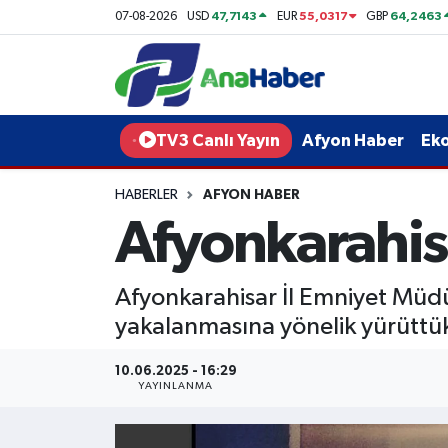
47,7143
55,0317
64,2463
07-08-2026
USD
EUR
GBP
Yurt Haber
Afyonkarahisar Nöbetçi Eczaneler
Afyon Haber
Afyonkarahisar Hava Durumu
TV3 Canlı Yayın
Afyon Haber
Ek
Ekonomi
Afyonkarahisar Namaz Vakitleri
HABERLER
AFYON HABER
Afyonkarahis
Siyaset
Afyonkarahisar Trafik Yoğunluk Haritası
Spor
Süper Lig Puan Durumu ve Fikstür
Afyonkarahisar İl Emniyet Müdür
yakalanmasına yönelik yürüttük
Eğitim
Tüm Manşetler
10.06.2025 - 16:29
Sağlık
Son Dakika Haberleri
YAYINLANMA
Teknoloji
Haber Arşivi