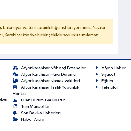
ş bulunuyor ve tüm sorumluluğu üstleniyorsunuz. Yazılan
, Karahisar Medya hiçbir şekilde sorumlu tutulamaz.
Afyonkarahisar Nöbetçi Eczaneler
Afyon Haber
Afyonkarahisar Hava Durumu
Siyaset
Afyonkarahisar Namaz Vakitleri
Eğitim
Afyonkarahisar Trafik Yoğunluk
Teknoloji
Haritası
haber
Puan Durumu ve Fikstür
Tüm Manşetler
Son Dakika Haberleri
Haber Arşivi