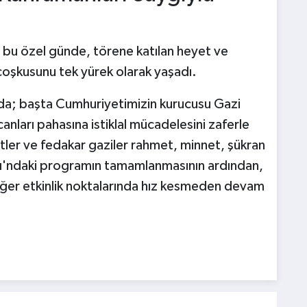
ı bu özel günde, törene katılan heyet ve
coşkusunu tek yürek olarak yaşadı.
da; başta Cumhuriyetimizin kurucusu Gazi
nları pahasına istiklal mücadelesini zaferle
tler ve fedakar gaziler rahmet, minnet, şükran
kı'ndaki programın tamamlanmasının ardından,
diğer etkinlik noktalarında hız kesmeden devam