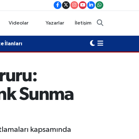
Videolar
Yazarlar
İletişim
 İlanları
ruru:
enk Sunma
utlamaları kapsamında