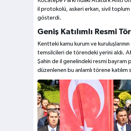
Kocatepe Parkı’ndaki Atatürk Anıtı ön
il protokolü, askeri erkan, sivil toplum
gösterdi.
Geniş Katılımlı Resmi Tö
Kentteki kamu kurum ve kuruluşlarının yön
temsilcileri de törendeki yerini aldı. 
Şahin de il genelindeki resmi bayram
düzenlenen bu anlamlı törene katılım s