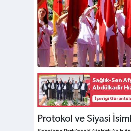
Sağlık-Sen Af
Abdülkadir Hı
İçeriği Görüntül
Protokol ve Siyasi İsi