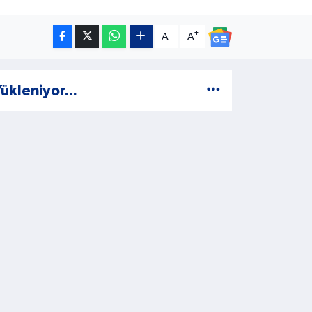
-
+
A
A
ükleniyor...