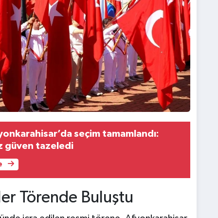
yonkarahisar’da seçim tamamlandı:
z güven tazeledi
e
mler Törende Buluştu