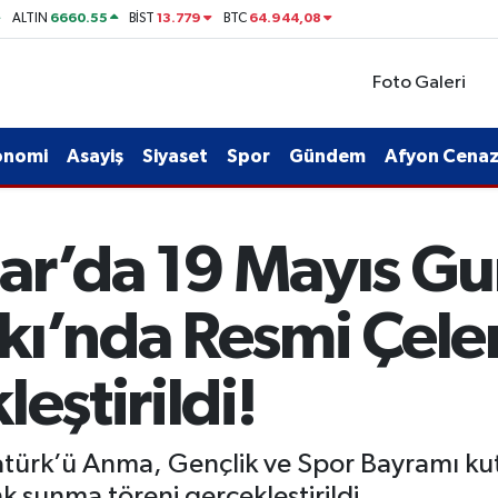
6660.55
13.779
64.944,08
ALTIN
BİST
BTC
Foto Galeri
onomi
Asayiş
Siyaset
Spor
Gündem
Afyon Cenaze
ar’da 19 Mayıs Gu
kı’nda Resmi Çel
eştirildi!
atürk’ü Anma, Gençlik ve Spor Bayramı k
 sunma töreni gerçekleştirildi.