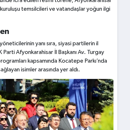
ünde icra edilen resmi törene, Afyonkarahisar
 kuruluşu temsilcileri ve vatandaşlar yoğun ilgi
ren
eticilerinin yanı sıra, siyasi partilerin il
AK Parti Afyonkarahisar İl Başkanı Av. Turgay
 programları kapsamında Kocatepe Parkı’nda
ağlayan isimler arasında yer aldı.