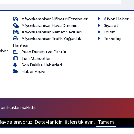
Afyonkarahisar Nöbetçi Eczaneler
Afyon Haber
Afyonkarahisar Hava Durumu
Siyaset
Afyonkarahisar Namaz Vakitleri
Eğitim
Afyonkarahisar Trafik Yoğunluk
Teknoloji
Haritası
haber
Puan Durumu ve Fikstür
Tüm Manşetler
Son Dakika Haberleri
Haber Arşivi
m Hakları Saklıdır.
aydalanıyoruz. Detaylar için lütfen tıklayın.
Tamam