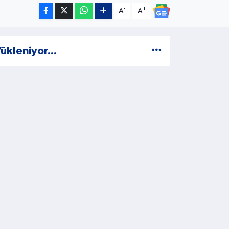
-
+
A
A
ükleniyor...