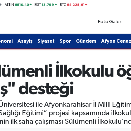
6510.40
13.799
64.225,61
ALTIN
BİST
BTC
Foto Galeri
onomi
Asayiş
Siyaset
Spor
Gündem
Afyon Cenaze
ümenli İlkokulu öğ
üş" desteği
niversitesi ile Afyonkarahisar İl Milli Eğit
ağlığı Eğitimi” projesi kapsamında ilkokul
nin ilk saha çalışması Sülümenli İlkokulu’nd