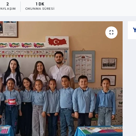
2
1 DK
PAYLAŞIM
OKUNMA SÜRESI
Y