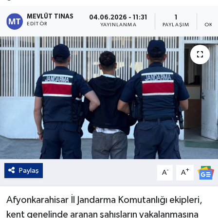
Kültür - Sanat
MEVLÜT TINAS
04.06.2026 - 11:31
1
EDITÖR
YAYINLANMA
PAYLAŞIM
OKU
Yaşam
Paylaş
-
+
A
A
Afyonkarahisar İl Jandarma Komutanlığı ekipleri,
kent genelinde aranan şahısların yakalanmasına