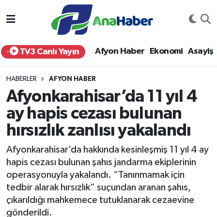
Yurt Haber
Afyonkarahisar Nöbetçi Eczaneler
Afyon Haber
Ekonomi
Asayiş
TV3 Canlı Yayın
Afyon Haber
Afyonkarahisar Hava Durumu
HABERLER
AFYON HABER
Ekonomi
Afyonkarahisar Namaz Vakitleri
Afyonkarahisar’da 11 yıl 4
ay hapis cezası bulunan
Siyaset
Afyonkarahisar Trafik Yoğunluk Haritası
hırsızlık zanlısı yakalandı
Spor
Süper Lig Puan Durumu ve Fikstür
Afyonkarahisar’da hakkında kesinleşmiş 11 yıl 4 ay
Eğitim
Tüm Manşetler
hapis cezası bulunan şahıs jandarma ekiplerinin
operasyonuyla yakalandı. “Tanınmamak için
Sağlık
Son Dakika Haberleri
tedbir alarak hırsızlık” suçundan aranan şahıs,
çıkarıldığı mahkemece tutuklanarak cezaevine
Teknoloji
Haber Arşivi
gönderildi.