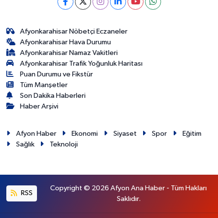
Afyonkarahisar Nöbetçi Eczaneler
Afyonkarahisar Hava Durumu
Afyonkarahisar Namaz Vakitleri
Afyonkarahisar Trafik Yoğunluk Haritası
Puan Durumu ve Fikstür
Tüm Manşetler
Son Dakika Haberleri
Haber Arşivi
Afyon Haber
Ekonomi
Siyaset
Spor
Eğitim
Sağlık
Teknoloji
Copyright © 2026 Afyon Ana Haber - Tüm Hakları
RSS
Saklıdır.