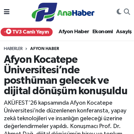
Yurt Haber
Afyonkarahisar Nöbetçi Eczaneler
Afyon Haber
Ekonomi
Asayiş
TV3 Canlı Yayın
Afyon Haber
Afyonkarahisar Hava Durumu
HABERLER
AFYON HABER
Ekonomi
Afyonkarahisar Namaz Vakitleri
Afyon Kocatepe
Üniversitesi’nde
Siyaset
Afyonkarahisar Trafik Yoğunluk Haritası
posthüman gelecek ve
Spor
Süper Lig Puan Durumu ve Fikstür
dijital dönüşüm konuşuldu
Eğitim
Tüm Manşetler
AKÜFEST’26 kapsamında Afyon Kocatepe
Üniversitesi’nde düzenlenen konferansta, yapay
Sağlık
Son Dakika Haberleri
zekâ teknolojileri ve insanlığın geleceği üzerine
değerlendirmeler yapıldı. Konuşmacı Prof. Dr.
Teknoloji
Haber Arşivi
Ahmet Dağ, dijital dönüşümün birey ve toplum