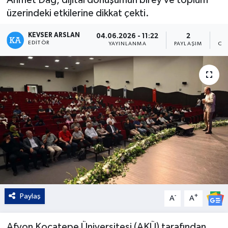
üzerindeki etkilerine dikkat çekti.
Kültür - Sanat
KEVSER ARSLAN
04.06.2026 - 11:22
2
Yaşam
EDITÖR
YAYINLANMA
PAYLAŞIM
OK
Paylaş
-
+
A
A
Afyon Kocatepe Üniversitesi (AKÜ) tarafından