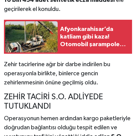
16 bin 454 adet sentetik ecza maddesi
ele
geçirilerek el konuldu.
Afyonkarahisar’da
katliam gibi kaza!
Otomobil şarampole
devrildi, 2 ölü, 2 yaralı
Zehir tacirlerine ağır bir darbe indirilen bu
operasyonla birlikte, binlerce gencin
zehirlenmesinin önüne geçilmiş oldu.
ZEHİR TACİRİ S.O. ADLİYEDE
TUTUKLANDI
Operasyonun hemen ardından kargo paketleriyle
doğrudan bağlantısı olduğu tespit edilen ve