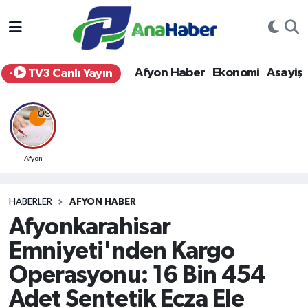
Yurt Haber
Afyonkarahisar Nöbetçi Eczaneler
Afyon Haber
Ekonomi
Asayiş
TV3 Canlı Yayın
Afyon Haber
Afyonkarahisar Hava Durumu
Ekonomi
Afyonkarahisar Namaz Vakitleri
Siyaset
Afyonkarahisar Trafik Yoğunluk Haritası
Afyon
Spor
Süper Lig Puan Durumu ve Fikstür
HABERLER
AFYON HABER
Afyonkarahisar
Eğitim
Tüm Manşetler
Emniyeti'nden Kargo
Sağlık
Son Dakika Haberleri
Operasyonu: 16 Bin 454
Adet Sentetik Ecza Ele
Teknoloji
Haber Arşivi