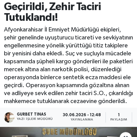
Geçirildi, Zehir Taciri
Kültür - Sanat
Tutuklandı!
Yaşam
Afyonkarahisar İl Emniyet Müdürlüğü ekipleri,
şehir genelinde uyuşturucu ticareti ve sevkiyatının
engellenmesine yönelik yürüttüğü titiz takiplere
bir yenisini daha ekledi. Suç ve suçluyla mücadele
kapsamında şüpheli kargo gönderileri ile paketleri
mercek altına alan narkotik polisi, düzenlediği
operasyonda binlerce sentetik ecza maddesi ele
geçirdi. Operasyon kapsamında gözaltına alınan
ve adliyeye sevk edilen zehir taciri S.O., çıkarıldığı
mahkemece tutuklanarak cezaevine gönderildi.
GURBET TINAS
30.06.2026 - 12:48
1
YAZI İŞLERI MÜDÜRÜ
YAYINLANMA
PAYLAŞIM