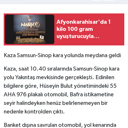
Afyonkarahisar'da 1
kilo 100 gram
uyuşturucuyla
yakalanan şüpheli
tutuklandı
Kaza Samsun-Sinop kara yolunda meydana geldi
Kaza, saat 10.40 sıralarında Samsun-Sinop kara
yolu Yakıntaş mevkisinde gerçekleşti. Edinilen
bilgilere göre, Hüseyin Bulut yönetimindeki 55
AHA 976 plakalı otomobil, Bafra istikametine
seyir halindeyken henüz belirlenemeyen bir
nedenle kontrolden çıktı.
Banket dışına savrulan otomobil, yol kenarında