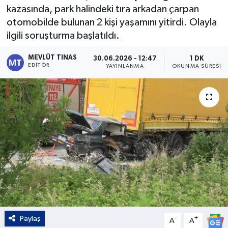
kazasında, park halindeki tıra arkadan çarpan
Kültür - Sanat
otomobilde bulunan 2 kişi yaşamını yitirdi. Olayla
ilgili soruşturma başlatıldı.
Yaşam
MEVLÜT TINAS
30.06.2026 - 12:47
1 DK
EDITÖR
YAYINLANMA
OKUNMA SÜRESI
Paylaş
-
+
A
A