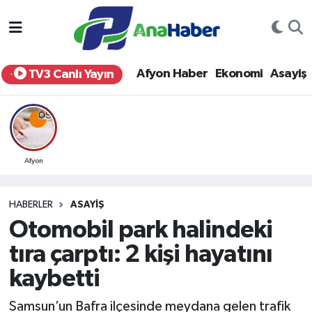
Yurt Haber
Afyonkarahisar Nöbetçi Eczaneler
Afyon Haber
Ekonomi
Asayiş
TV3 Canlı Yayın
Afyon Haber
Afyonkarahisar Hava Durumu
Ekonomi
Afyonkarahisar Namaz Vakitleri
Siyaset
Afyonkarahisar Trafik Yoğunluk Haritası
Afyon
Spor
Süper Lig Puan Durumu ve Fikstür
HABERLER
ASAYIŞ
Otomobil park halindeki
Eğitim
Tüm Manşetler
tıra çarptı: 2 kişi hayatını
Sağlık
Son Dakika Haberleri
kaybetti
Teknoloji
Haber Arşivi
Samsun’un Bafra ilçesinde meydana gelen trafik