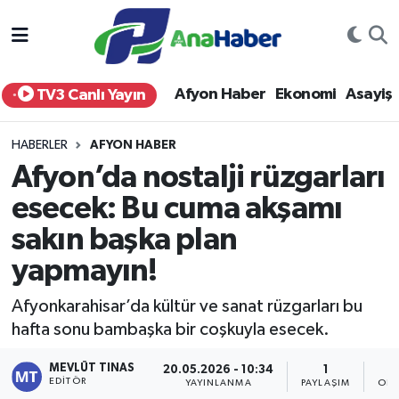
Yurt Haber
Afyonkarahisar Nöbetçi Eczaneler
Afyon Haber
Ekonomi
Asayiş
TV3 Canlı Yayın
Afyon Haber
Afyonkarahisar Hava Durumu
HABERLER
AFYON HABER
Ekonomi
Afyonkarahisar Namaz Vakitleri
Afyon’da nostalji rüzgarları
esecek: Bu cuma akşamı
Siyaset
Afyonkarahisar Trafik Yoğunluk Haritası
sakın başka plan
Spor
Süper Lig Puan Durumu ve Fikstür
yapmayın!
Eğitim
Tüm Manşetler
Afyonkarahisar’da kültür ve sanat rüzgarları bu
hafta sonu bambaşka bir coşkuyla esecek.
Sağlık
Son Dakika Haberleri
MEVLÜT TINAS
20.05.2026 - 10:34
1
EDITÖR
Teknoloji
Haber Arşivi
YAYINLANMA
PAYLAŞIM
OKU