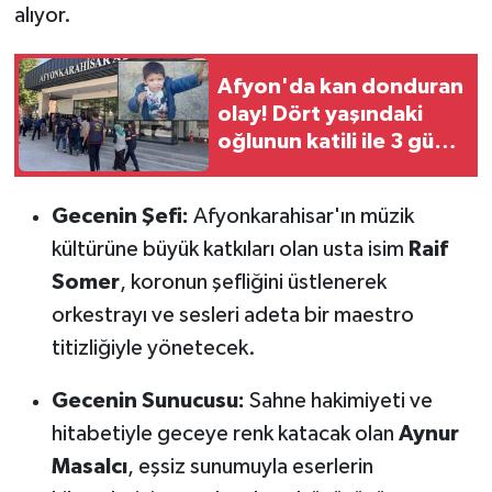
alıyor.
Afyon'da kan donduran
olay! Dört yaşındaki
oğlunun katili ile 3 gün
sonra nikâh masasına
oturdu
Gecenin Şefi:
Afyonkarahisar'ın müzik
kültürüne büyük katkıları olan usta isim
Raif
Somer
, koronun şefliğini üstlenerek
orkestrayı ve sesleri adeta bir maestro
titizliğiyle yönetecek.
Gecenin Sunucusu:
Sahne hakimiyeti ve
hitabetiyle geceye renk katacak olan
Aynur
Masalcı
, eşsiz sunumuyla eserlerin