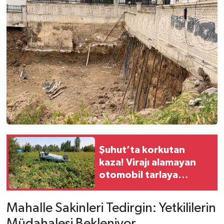
Şuhut’ta korkutan
kaza! Virajı alamayan
otomobil tarlaya
devrildi
Mahalle Sakinleri Tedirgin: Yetkililerin
Müdahalesi Bekleniyor