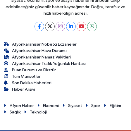
siyaset, ekonomi, spor ve asayiş haberlerini anbean takip
edebileceğiniz güvenilir haber kaynağınızdır. Doğru, tarafsız ve
hızlı haberciliğin adresi.
Afyonkarahisar Nöbetçi Eczaneler
Afyonkarahisar Hava Durumu
Afyonkarahisar Namaz Vakitleri
Afyonkarahisar Trafik Yoğunluk Haritası
Puan Durumu ve Fikstür
Tüm Manşetler
Son Dakika Haberleri
Haber Arşivi
Afyon Haber
Ekonomi
Siyaset
Spor
Eğitim
Sağlık
Teknoloji