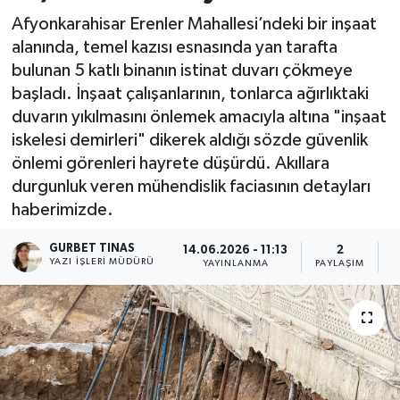
Afyonkarahisar Erenler Mahallesi’ndeki bir inşaat
Kültür - Sanat
alanında, temel kazısı esnasında yan tarafta
bulunan 5 katlı binanın istinat duvarı çökmeye
Yaşam
başladı. İnşaat çalışanlarının, tonlarca ağırlıktaki
duvarın yıkılmasını önlemek amacıyla altına "inşaat
iskelesi demirleri" dikerek aldığı sözde güvenlik
önlemi görenleri hayrete düşürdü. Akıllara
durgunluk veren mühendislik faciasının detayları
haberimizde.
GURBET TINAS
14.06.2026 - 11:13
2
YAZI İŞLERI MÜDÜRÜ
YAYINLANMA
PAYLAŞIM
O