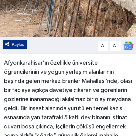
Paylaş
-
+
A
A
Afyonkarahisar’ın özellikle üniversite
öğrencilerinin ve yoğun yerleşim alanlarının
başında gelen merkez Erenler Mahallesi’nde, olası
bir faciaya açıkça davetiye çıkaran ve görenlerin
gözlerine inanamadığı akılalmaz bir olay meydana
geldi. Bir inşaat alanında yürütülen temel kazısı
esnasında yan taraftaki 5 katlı dev binanın istinat
duvarı boşa çıkınca, işçilerin çöküşü engellemek
adına aldığı "sözde" güvenlik önlemi mahalle