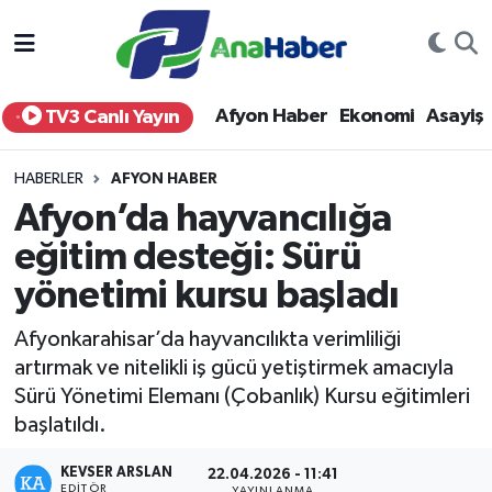
Yurt Haber
Afyonkarahisar Nöbetçi Eczaneler
Afyon Haber
Ekonomi
Asayiş
TV3 Canlı Yayın
Afyon Haber
Afyonkarahisar Hava Durumu
HABERLER
AFYON HABER
Ekonomi
Afyonkarahisar Namaz Vakitleri
Afyon’da hayvancılığa
eğitim desteği: Sürü
Siyaset
Afyonkarahisar Trafik Yoğunluk Haritası
yönetimi kursu başladı
Spor
Süper Lig Puan Durumu ve Fikstür
Afyonkarahisar’da hayvancılıkta verimliliği
Eğitim
Tüm Manşetler
artırmak ve nitelikli iş gücü yetiştirmek amacıyla
Sürü Yönetimi Elemanı (Çobanlık) Kursu eğitimleri
Sağlık
Son Dakika Haberleri
başlatıldı.
KEVSER ARSLAN
Teknoloji
Haber Arşivi
22.04.2026 - 11:41
EDITÖR
YAYINLANMA