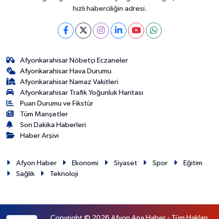
hızlı haberciliğin adresi.
Afyonkarahisar Nöbetçi Eczaneler
Afyonkarahisar Hava Durumu
Afyonkarahisar Namaz Vakitleri
Afyonkarahisar Trafik Yoğunluk Haritası
Puan Durumu ve Fikstür
Tüm Manşetler
Son Dakika Haberleri
Haber Arşivi
Afyon Haber
Ekonomi
Siyaset
Spor
Eğitim
Sağlık
Teknoloji
Copyright © 2026 Afyon Ana Haber - Tüm Hakları