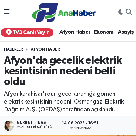
Yurt Haber
Afyonkarahisar Nöbetçi Eczaneler
Afyon Haber
Ekonomi
Asayiş
TV3 Canlı Yayın
Afyon Haber
Afyonkarahisar Hava Durumu
HABERLER
AFYON HABER
Ekonomi
Afyonkarahisar Namaz Vakitleri
Afyon'da gecelik elektrik
kesintisinin nedeni belli
Siyaset
Afyonkarahisar Trafik Yoğunluk Haritası
oldu
Spor
Süper Lig Puan Durumu ve Fikstür
Afyonkarahisar'ı dün gece karanlığa gömen
Eğitim
Tüm Manşetler
elektrik kesintisinin nedeni, Osmangazi Elektrik
Dağıtım A.Ş. (OEDAŞ) tarafından açıklandı.
Sağlık
Son Dakika Haberleri
GURBET TINAS
14.06.2025 - 16:51
YAZI İŞLERI MÜDÜRÜ
YAYINLANMA
Teknoloji
Haber Arşivi