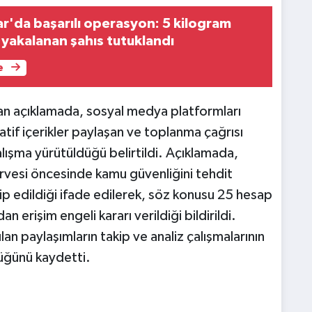
r'da başarılı operasyon: 5 kilogram
 yakalanan şahıs tutuklandı
e
an açıklamada, sosyal medya platformları
atif içerikler paylaşan ve toplanma çağrısı
çalışma yürütüldüğü belirtildi. Açıklamada,
rvesi öncesinde kamu güvenliğini tehdit
ip edildiği ifade edilerek, söz konusu 25 hesap
an erişim engeli kararı verildiği bildirildi.
lan paylaşımların takip ve analiz çalışmalarının
üğünü kaydetti.