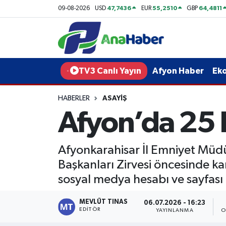
47,7436
55,2510
64,4811
09-08-2026
USD
EUR
GBP
Yurt Haber
Afyonkarahisar Nöbetçi Eczaneler
Afyon Haber
Afyonkarahisar Hava Durumu
TV3 Canlı Yayın
Afyon Haber
Ek
Ekonomi
Afyonkarahisar Namaz Vakitleri
HABERLER
ASAYIŞ
Afyon’da 25 
Siyaset
Afyonkarahisar Trafik Yoğunluk Haritası
Spor
Süper Lig Puan Durumu ve Fikstür
Afyonkarahisar İl Emniyet Mü
Başkanları Zirvesi öncesinde ka
Eğitim
Tüm Manşetler
sosyal medya hesabı ve sayfası 
Sağlık
Son Dakika Haberleri
MEVLÜT TINAS
06.07.2026 - 16:23
EDITÖR
YAYINLANMA
O
Teknoloji
Haber Arşivi