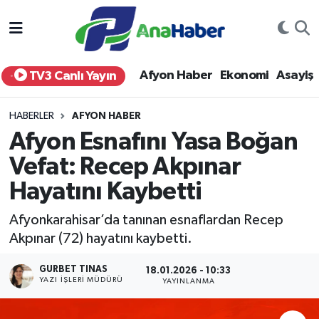
Yurt Haber
Afyonkarahisar Nöbetçi Eczaneler
Afyon Haber
Ekonomi
Asayiş
TV3 Canlı Yayın
Afyon Haber
Afyonkarahisar Hava Durumu
HABERLER
AFYON HABER
Ekonomi
Afyonkarahisar Namaz Vakitleri
Afyon Esnafını Yasa Boğan
Vefat: Recep Akpınar
Siyaset
Afyonkarahisar Trafik Yoğunluk Haritası
Hayatını Kaybetti
Spor
Süper Lig Puan Durumu ve Fikstür
Afyonkarahisar’da tanınan esnaflardan Recep
Eğitim
Tüm Manşetler
Akpınar (72) hayatını kaybetti.
GURBET TINAS
Sağlık
Son Dakika Haberleri
18.01.2026 - 10:33
YAZI İŞLERI MÜDÜRÜ
YAYINLANMA
Teknoloji
Haber Arşivi