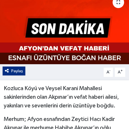
Kültür - Sanat
Yaşam
Paylaş
-
+
A
A
Kozluca Köyü ve Veysel Karani Mahallesi
sakinlerinden olan Akpınar’ın vefat haberi ailesi,
yakınları ve sevenlerini derin üzüntüye boğdu.
Merhum; Afyon esnafından Zeytici Hacı Kadir
Akpınar ile merhume Habibe Akpınar’ın oğlu,