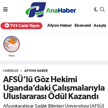
Yurt Haber
Afyonkarahisar Nöbetçi Eczaneler
Afyon Haber
Ekonomi
Asayiş
TV3 Canlı Yayın
Afyon Haber
Afyonkarahisar Hava Durumu
Ekonomi
Afyonkarahisar Namaz Vakitleri
Siyaset
Afyonkarahisar Trafik Yoğunluk Haritası
Afyon
Spor
Süper Lig Puan Durumu ve Fikstür
HABERLER
AFYON HABER
AFSÜ’lü Göz Hekimi
Eğitim
Tüm Manşetler
Uganda’daki Çalışmalarıyla
Sağlık
Son Dakika Haberleri
Uluslararası Ödül Kazandı
Teknoloji
Haber Arşivi
Afyonkarahisar Sağlık Bilimleri Üniversitesi (AFSÜ)