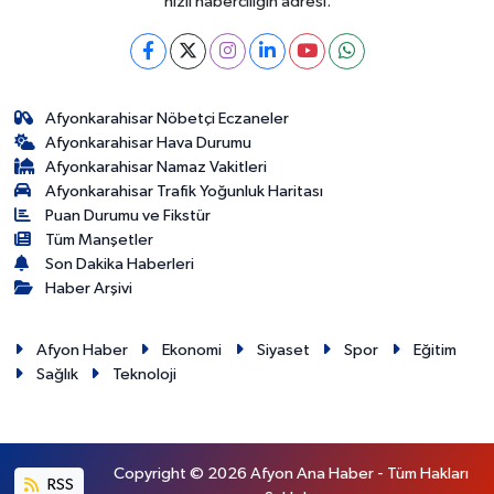
hızlı haberciliğin adresi.
Afyonkarahisar Nöbetçi Eczaneler
Afyonkarahisar Hava Durumu
Afyonkarahisar Namaz Vakitleri
Afyonkarahisar Trafik Yoğunluk Haritası
Puan Durumu ve Fikstür
Tüm Manşetler
Son Dakika Haberleri
Haber Arşivi
Afyon Haber
Ekonomi
Siyaset
Spor
Eğitim
Sağlık
Teknoloji
Copyright © 2026 Afyon Ana Haber - Tüm Hakları
RSS