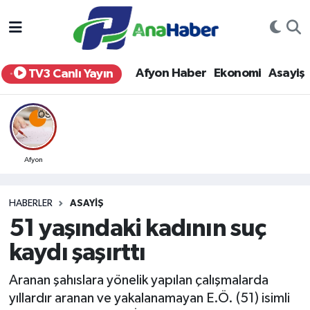
Yurt Haber
Afyonkarahisar Nöbetçi Eczaneler
Afyon Haber
Ekonomi
Asayiş
TV3 Canlı Yayın
Afyon Haber
Afyonkarahisar Hava Durumu
Ekonomi
Afyonkarahisar Namaz Vakitleri
Siyaset
Afyonkarahisar Trafik Yoğunluk Haritası
Afyon
Spor
Süper Lig Puan Durumu ve Fikstür
HABERLER
ASAYIŞ
51 yaşındaki kadının suç
Eğitim
Tüm Manşetler
kaydı şaşırttı
Sağlık
Son Dakika Haberleri
Aranan şahıslara yönelik yapılan çalışmalarda
yıllardır aranan ve yakalanamayan E.Ö. (51) isimli
Teknoloji
Haber Arşivi