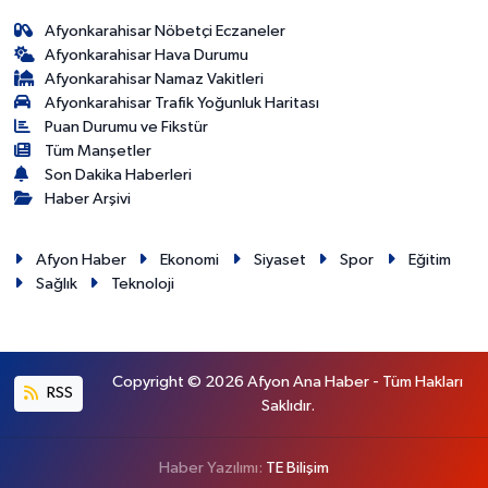
Afyonkarahisar Nöbetçi Eczaneler
Afyonkarahisar Hava Durumu
Afyonkarahisar Namaz Vakitleri
Afyonkarahisar Trafik Yoğunluk Haritası
Puan Durumu ve Fikstür
Tüm Manşetler
Son Dakika Haberleri
Haber Arşivi
Afyon Haber
Ekonomi
Siyaset
Spor
Eğitim
Sağlık
Teknoloji
Copyright © 2026 Afyon Ana Haber - Tüm Hakları
RSS
Saklıdır.
Haber Yazılımı:
TE Bilişim