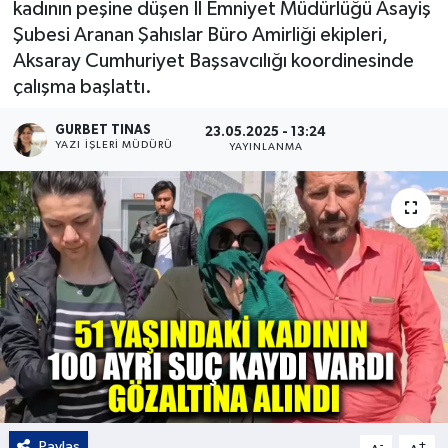
kadının peşine düşen İl Emniyet Müdürlüğü Asayiş
Şubesi Aranan Şahıslar Büro Amirliği ekipleri,
Kültür - Sanat
Aksaray Cumhuriyet Başsavcılığı koordinesinde
çalışma başlattı.
Yaşam
GURBET TINAS
23.05.2025 - 13:24
YAZI İŞLERI MÜDÜRÜ
YAYINLANMA
Paylaş
-
+